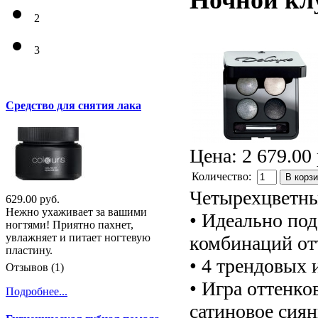
Ночной кл
2
3
Средство для снятия лака
Цена:
2 679.00 
Количество:
В корз
Четырехцветны
629.00 руб.
Нежно ухаживает за вашими
• Идеально по
ногтями! Приятно пахнет,
увлажняет и питает ногтевую
комбинаций от
пластину.
• 4 трендовых 
Отзывов (1)
• Игра оттенко
Подробнее...
сатиновое сия