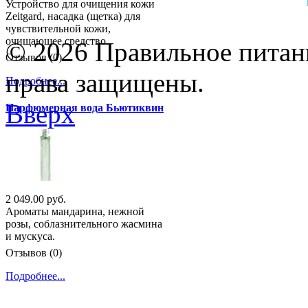
Устройство для очищения кожи
Zeitgard, насадка (щетка) для
чувствительной кожи,
очищающее средство.
© 2026 Правильное питани
Отзывов (0)
права защищены.
Подробнее...
Вверх
Парфюмерная вода Бьютиквин
2 049.00 руб.
Ароматы мандарина, нежной
розы, соблазнительного жасмина
и мускуса.
Отзывов (0)
Подробнее...