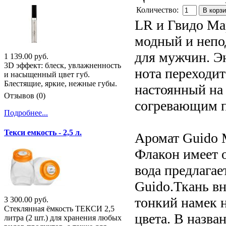
Количество:
В корз
LR и Гвидо Ма
модный и непо
для мужчин. Э
1 139.00 руб.
3D эффект: блеск, увлажненность
нота переходит
и насыщенный цвет губ.
Блестящие, яркие, нежные губы.
настоянный на
Отзывов (0)
согревающим п
Подробнее...
Текси емкость - 2,5 л.
Аромат Guido M
Флакон имеет 
вода предлагае
Guido.Ткань вн
тонкий намек 
3 300.00 руб.
Стеклянная ёмкость ТЕКСИ 2,5
цвета. В назва
литра (2 шт.) для хранения любых