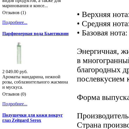
видов продуктов, а также для
маринования и консе...
• Верхняя нота
Отзывов (1)
• Средняя нота
Подробнее...
• Базовая нота:
Парфюмерная вода Бьютиквин
Энергичная, ж
в многогранный
благородных д
2 049.00 руб.
послевкусием к
Ароматы мандарина, нежной
розы, соблазнительного жасмина
и мускуса.
Отзывов (0)
Форма выпуска:
Подробнее...
Производитель:
Подушечки для кожи вокруг
глаз Zeitgard Serox
Страна произв