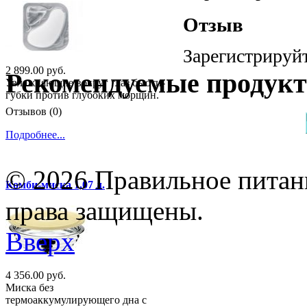
Отзыв
Зарегистрируйт
2 899.00 руб.
Рекомендуемые продук
Увлажняющие вокруг глаз бьюти-
губки против глубоких морщин.
Отзывов (0)
Подробнее...
© 2026 Правильное питани
Комби-миска 1,07 л.
права защищены.
Вверх
4 356.00 руб.
Миска без
термоаккумулирующего дна с