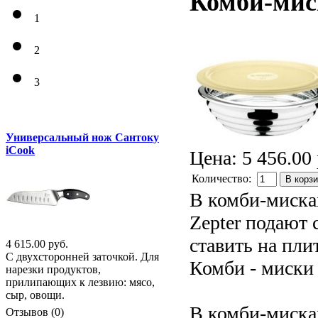
Комби-миск
1
2
3
Универсальный нож Сантоку
iCook
Цена:
5 456.00 
Количество:
В корз
В комби-миска
Zepter подают 
ставить на пли
4 615.00 руб.
С двухсторонней заточкой. Для
Комби - миски
нарезки продуктов,
прилипающих к лезвию: мясо,
сыр, овощи.
В комби-мисках
Отзывов (0)