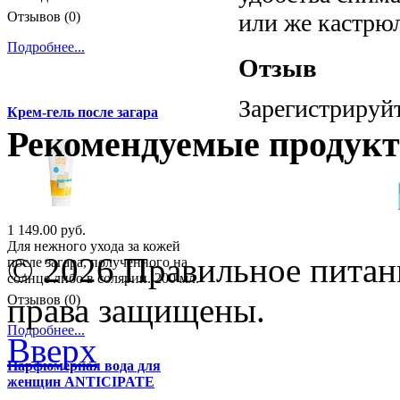
или же кастрю
Отзывов (0)
Подробнее...
Отзыв
Зарегистрируйт
Крем-гель после загара
Рекомендуемые продук
1 149.00 руб.
Для нежного ухода за кожей
© 2026 Правильное питани
после загара, полученного на
солнце либо в солярии. 200 мл.
права защищены.
Отзывов (0)
Подробнее...
Вверх
Парфюмерная вода для
женщин ANTICIPATE