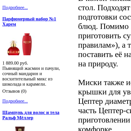
стол. Подходят
Подробнее...
подготовки со
Парфюмерный набор №1
блюд. Помимо э
Харем
приготовить су
правилам»), а 
поставить её н
на природу.
1 889.00 руб.
Пьянящий жасмин и пачули,
сочный мандарин и
восхитительный микс из
Миски также и
шоколада и карамели.
крышки для ув
Отзывов (0)
Цептер диамет
Подробнее...
часть Цептер-
Шампунь для волос и тела
приготовлении
Ральф Мёллер
комфорке.