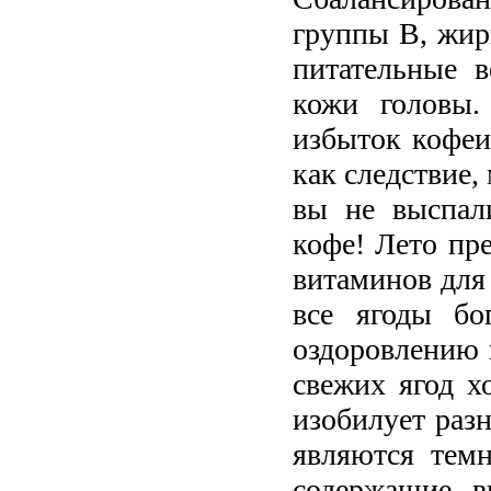
группы B, жир
питательные в
кожи головы.
избыток кофеи
как следствие,
вы не выспали
кофе! Лето пр
витаминов для 
все ягоды бо
оздоровлению 
свежих ягод х
изобилует ра
являются тем
содержащие в