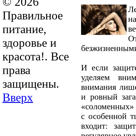
© 2026
Л
Правильное
н
питание,
в
О
здоровье и
безжизненными
красота!. Все
И если защит
права
уделяем вним
защищены.
внимания лише
Вверх
и ровный зага
«соломенных» 
с особенной т
входит: защи
регулярное ув