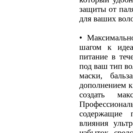
защиты от пал
для ваших воло
• Максимальн
шагом к идеа
питание в теч
под ваш тип в
маски, бальз
дополнением к
создать мак
Профессионал
содержащие 
влияния ульт
избыток сред