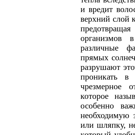
и вредит воло
верхний слой к
предотвращая
организмов 
различные фа
прямых солнеч
разрушают этот
проникать в 
чрезмерное о
которое назы
особенно важ
необходимую з
или шляпку, н
который удобн