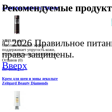
Рекомендуемые продук
Антивозрастной крем Platinum
© 2026 Правильное питани
1 839.00 руб.
Омолаживающий эффект,
поддерживает упругость кожи,
права защищены.
успокаивает кожу после бритья.
Отзывов (0)
Вверх
Подробнее...
Крем для шеи и зоны декольте
Zeitgard Beauty Diamonds