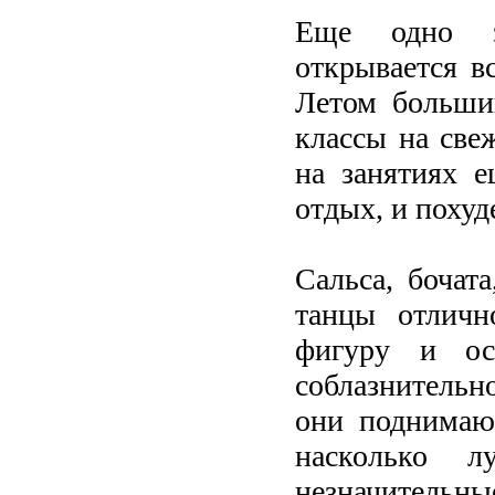
Еще одно за
открывается в
Летом большин
классы на све
на занятиях е
отдых, и похуд
Сальса, бочат
танцы отличн
фигуру и ос
соблазнитель
они поднимают
насколько л
незначительные