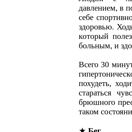
давлением, в п
себе спортивно
здоровью. Ход
который полез
больным, и зд
Всего 30 мину
гипертоничес
похудеть, ход
стараться чу
брюшного прес
таком состояни
★
Бег