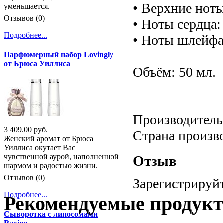
• Верхние ноты
уменьшается.
Отзывов (0)
• Ноты сердца:
Подробнее...
• Ноты шлейфа:
Парфюмерный набор Lovingly
от Брюса Уиллиса
Объём: 50 мл.
Производитель:
3 409.00 руб.
Страна произв
Женский аромат от Брюса
Уиллиса окутает Вас
чувственной аурой, наполненной
Отзыв
шармом и радостью жизни.
Отзывов (0)
Зарегистрируйт
Подробнее...
Рекомендуемые продук
Сыворотка с липосомами
Racine