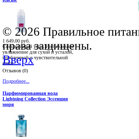
© 2026 Правильное питани
1 649.00 руб.
права защищены.
Специальный уход. Интенсивное
увлажнение для сухой и усталой,
Вверх
проблемной и чувствительной
кожи.
Отзывов (0)
Подробнее...
Парфюмированная вода
Lightning Collection Эссенция
моря