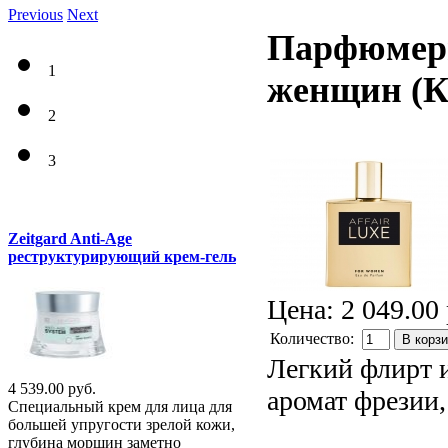
Previous
Next
Парфюмерна
1
женщин
(К
2
3
Zeitgard Anti-Age
реструктурирующий крем-гель
Цена:
2 049.00 
Количество:
В корз
Легкий флирт 
4 539.00 руб.
аромат фрезии,
Специальный крем для лица для
большей упругости зрелой кожи,
глубина морщин заметно