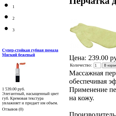
Перчатка 
1
2
3
Супер-стойкая губная помада
Мягкий бежевый
Цена:
239.00 р
Количество:
В корз
Массажная пер
обеспечивая эф
Применение пе
1 539.00 руб.
Элегантный, насыщенный цвет
на кожу.
губ. Кремовая текстура
увлажняет и придает им объем.
Отзывов (0)
Производитель: