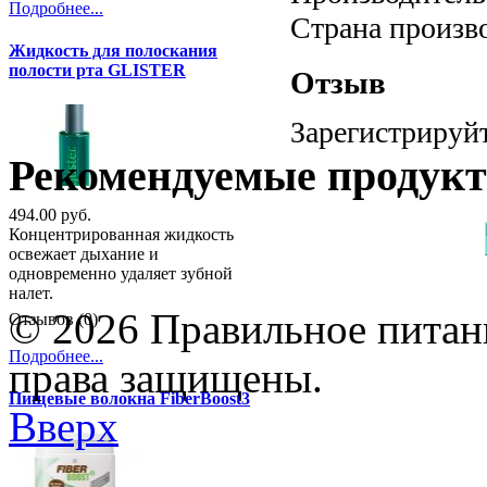
Подробнее...
Страна произв
Жидкость для полоскания
полости рта GLISTER
Отзыв
Зарегистрируйт
Рекомендуемые продук
494.00 руб.
Концентрированная жидкость
освежает дыхание и
одновременно удаляет зубной
налет.
© 2026 Правильное питани
Отзывов (0)
Подробнее...
права защищены.
Пищевые волокна FiberBoost3
Вверх