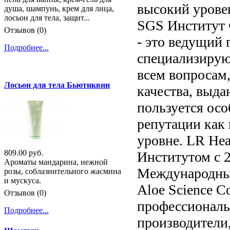
высокий урове
душа, шампунь, крем для лица,
лосьон для тела, защит...
SGS Институт 
Отзывов (0)
- это ведущий
Подробнее...
специализирую
всем вопросам,
Лосьон для тела Бьютиквин
качества, выд
пользуется ос
репутации как
уровне. LR Hea
809.00 руб.
Институтом с 2
Ароматы мандарина, нежной
Международный 
розы, соблазнительного жасмина
и мускуса.
Aloe Science C
Отзывов (0)
профессиональн
Подробнее...
производители