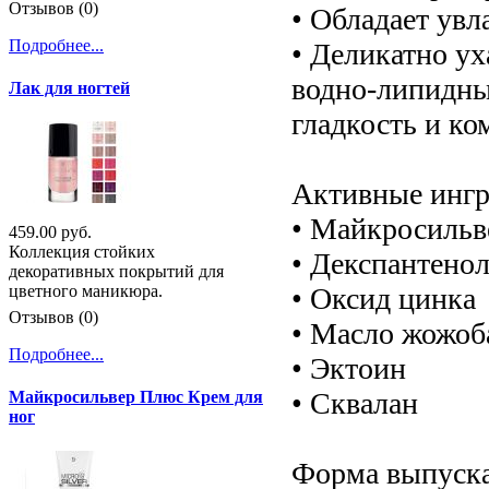
Отзывов (0)
• Обладает ув
Подробнее...
• Деликатно ух
водно-липидны
Лак для ногтей
гладкость и ко
Активные ингр
• Майкросиль
459.00 руб.
Коллекция стойких
• Декспантено
декоративных покрытий для
• Оксид цинка
цветного маникюра.
Отзывов (0)
• Масло жожоб
Подробнее...
• Эктоин
• Сквалан
Майкросильвер Плюс Крем для
ног
Форма выпуска