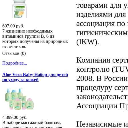
товарами для 
изделиями для
ассоциация по
607.00 руб.
гигиенически
7 жизненно необходимых
витаминов группы В, 6 из
(IKW).
которых получены из природных
источников.
Отзывов (0)
Компания серт
Подробнее...
контролю (TUV)
Aloe Vera Baby Набор для детей
2008. В Росси
по уходу за кожей
процедуру серт
законодательс
Ассоциации П
4 399.00 руб.
Независимые и
В наборе массажный бальзам,
пена для ванны, крем-гель для