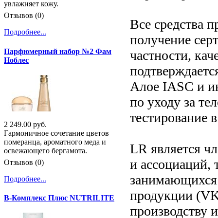
увлажняет кожу.
Отзывов (0)
Все средства п
Подробнее...
получение серт
Парфюмерный набор №2 Фам
частности, кач
Ноблес
подтверждаетс
Алое IASC и ин
по уходу за те
тестирование в
2 249.00 руб.
Гармоничное сочетание цветов
померанца, ароматного меда и
LR является ч
освежающего бергамота.
и ассоциаций, 
Отзывов (0)
занимающихся 
Подробнее...
продукции (VK
В-Комплекс Плюс NUTRILITE
производству 