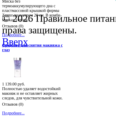
Миска без
термоаккумулирующего дна с
пластмассовой крышкой фирмы
© 2026 Правильное питани
Zepter диаметром 20 см. В комби-
мисках готовя...
Отзывов (0)
права защищены.
Подробнее...
Вверх
Средство для снятия макияжа с
глаз
1 139.00 руб.
Полностью удаляет водостойкий
макияж и не оставляет жирных
следов, для чувствительной кожи.
Отзывов (0)
Подробнее...