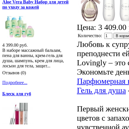
Aloe Vera Baby Набор для детей
по уходу за кожей
Цена:
3 409.00 
Количество:
В корз
Любовь к супр
4 399.00 руб.
В наборе массажный бальзам,
преподнести е
пена для ванны, крем-гель для
Lovingly – это
душа, шампунь, крем для лица,
лосьон для тела, защит...
Экономьте день
Отзывов (0)
Парфюмерная 
Подробнее...
Гель для душа
Блеск для губ
Первый женски
цветов с запах
чувственной а