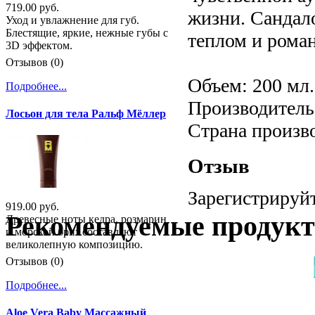
719.00 руб.
жизни. Сандал
Уход и увлажнение для губ.
Блестящие, яркие, нежные губы с
теплом и рома
3D эффектом.
Отзывов (0)
Объем: 200 мл.
Подробнее...
Производитель:
Лосьон для тела Ральф Мёллер
Страна произв
Отзыв
Зарегистрируйт
919.00 руб.
Рекомендуемые продук
Древесные ноты кедра, розмарин
и морской бриз составляют
великолепную композицию.
Отзывов (0)
Подробнее...
Aloe Vera Baby Массажный