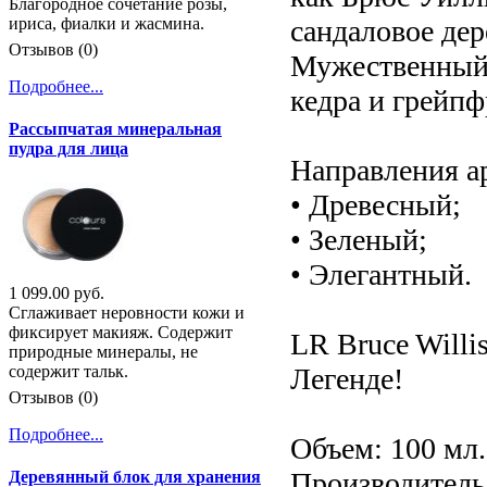
Благородное сочетание розы,
сандаловое дер
ириса, фиалки и жасмина.
Отзывов (0)
Мужественный 
Подробнее...
кедра и грейп
Рассыпчатая минеральная
пудра для лица
Направления а
• Древесный;
• Зеленый;
• Элегантный.
1 099.00 руб.
Сглаживает неровности кожи и
фиксирует макияж. Содержит
LR Bruce Willi
природные минералы, не
Легенде!
содержит тальк.
Отзывов (0)
Подробнее...
Объем: 100 мл.
Производитель:
Деревянный блок для хранения