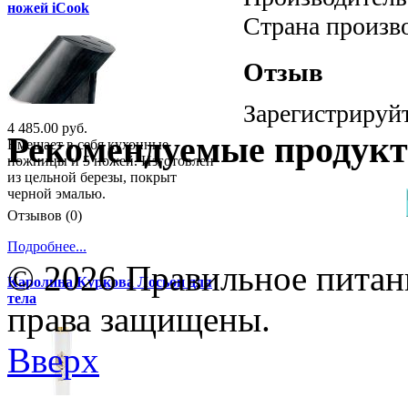
ножей iCook
Страна произв
Отзыв
Зарегистрируйт
4 485.00 руб.
Рекомендуемые продук
Вмещает в себя кухонные
ножницы и 5 ножей. Изготовлен
из цельной березы, покрыт
черной эмалью.
Отзывов (0)
Подробнее...
© 2026 Правильное питани
Каролина Куркова Лосьон для
тела
права защищены.
Вверх