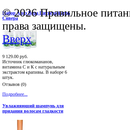
© 2026 Правильное питани
Набор Алоэ Вера Питьевой гель
Сивера
права защищены.
Вверх
9 129.00 руб.
Источник глюкомананов,
витамина С и К с натуральным
экстрактом крапивы. В наборе 6
штук.
Отзывов (0)
Подробнее...
Увлажняющий шампунь для
придания волосам гладкости