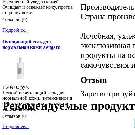
Ежедневный уход за кожей.
Производитель:
Очищает и освежает кожу, против
старения кожи.
Страна произв
Отзывов (0)
Подробнее...
Лечебная, уха
Очищающий гель для
эксклюзивная 
нормальной кожи Zeitgard
продукты на ос
самочувствия 
Отзыв
1 209.00 руб.
Зарегистрируйт
Легкий освежающий гель для
нормальной кожи, интенсивное и
Рекомендуемые продук
бережное очищение, смягчает и
увлажняет кожу.
Отзывов (0)
Подробнее...