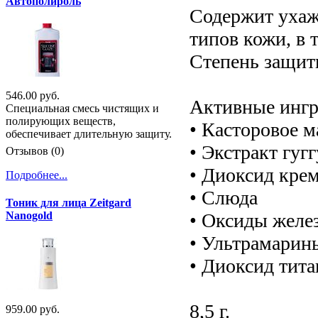
Автополироль
Содержит ухаж
типов кожи, в 
Степень защит
546.00 руб.
Активные ингр
Специальная смесь чистящих и
полирующих веществ,
• Касторовое м
обеспечивает длительную защиту.
• Экстракт гугг
Отзывов (0)
• Диоксид кре
Подробнее...
• Слюда
Тоник для лица Zeitgard
• Оксиды желе
Nanogold
• Ультрамарин
• Диоксид тита
8,5 г.
959.00 руб.