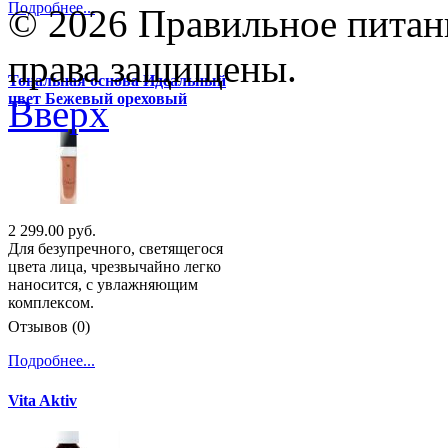
Подробнее...
© 2026 Правильное питани
права защищены.
Тональная основа Идеальный
цвет Бежевый ореховый
Вверх
2 299.00 руб.
Для безупречного, светящегося
цвета лица, чрезвычайно легко
наносится, с увлажняющим
комплексом.
Отзывов (0)
Подробнее...
Vita Aktiv