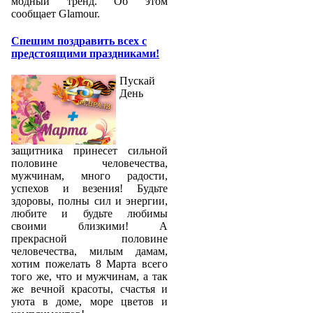
модный тренд. Об этом
сообщает Glamour.
Спешим поздравить всех с
предстоящими праздниками!
Пускай
День
защитника принесет сильной
половине человечества,
мужчинам, много радости,
успехов и везения! Будьте
здоровы, полны сил и энергии,
любите и будьте любимы
своими близкими! А
прекрасной половине
человечества, милым дамам,
хотим пожелать 8 Марта всего
того же, что и мужчинам, а так
же вечной красоты, счастья и
уюта в доме, море цветов и