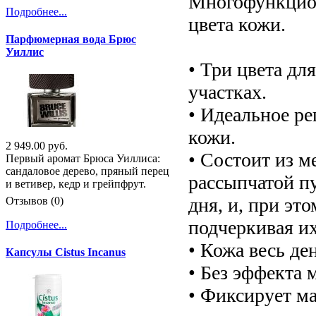
Многофункцион
Подробнее...
цвета кожи.
Парфюмерная вода Брюс
Уиллис
• Три цвета дл
участках.
• Идеальное р
кожи.
2 949.00 руб.
• Состоит из м
Первый аромат Брюса Уиллиса:
сандаловое дерево, пряный перец
рассыпчатой пу
и ветивер, кедр и грейпфрут.
дня, и, при эт
Отзывов (0)
подчеркивая их
Подробнее...
• Кожа весь де
Капсулы Cistus Incanus
• Без эффекта 
• Фиксирует ма