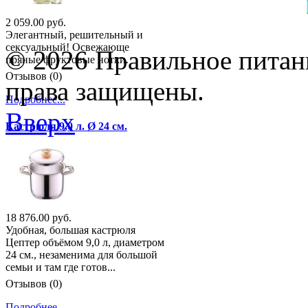
2 059.00 руб.
Элегантный, решительный и
сексуальный! Освежающе
© 2026 Правильное питани
пряные фруктовые нотки.
Отзывов (0)
права защищены.
Подробнее...
Вверх
Кастрюля 9,0 л. Ø 24 см.
18 876.00 руб.
Удобная, большая кастрюля
Цептер объёмом 9,0 л, диаметром
24 см., незаменима для большой
семьи и там где готов...
Отзывов (0)
Подробнее...