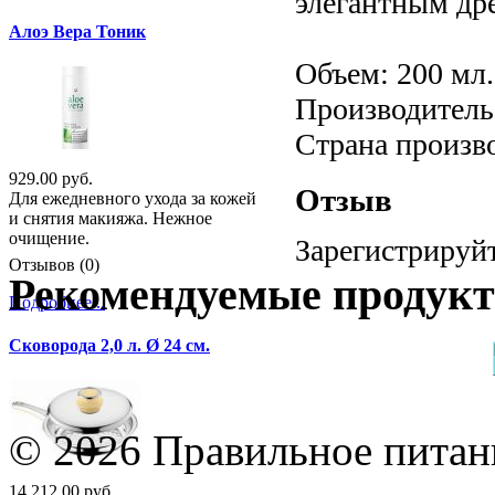
элегантным др
Алоэ Вера Тоник
Объем: 200 мл.
Производитель:
Страна произв
929.00 руб.
Отзыв
Для ежедневного ухода за кожей
и снятия макияжа. Нежное
очищение.
Зарегистрируйт
Отзывов (0)
Рекомендуемые продук
Подробнее...
Сковорода 2,0 л. Ø 24 см.
© 2026 Правильное питани
14 212.00 руб.