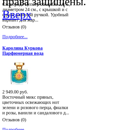
права защищены.
Сковорода Цептер объёмом 2,0 л.,
диаметром 24 см., с крышкой и с
Вверх
одной длинной ручкой. Удобный
вариант для жар...
Отзывов (0)
Подробнее...
Каролина Куркова
Парфюмерная вода
2 949.00 руб.
Восточный микс пряных,
цветочных освежающих нот
зелени и розового перца, фиалки
и розы, ванили и сандалового д...
Отзывов (0)
Подробнее...