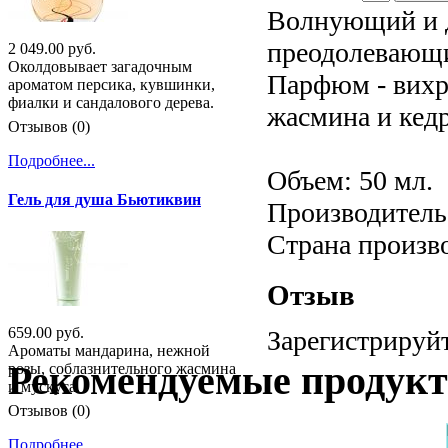
Волнующий и 
преодолевающи
2 049.00 руб.
Околдовывает загадочным
Парфюм - вихр
ароматом персика, кувшинки,
фиалки и сандалового дерева.
жасмина и кедр
Отзывов (0)
Подробнее...
Объем: 50 мл.
Гель для душа Бьютиквин
Производитель:
Страна произв
Отзыв
659.00 руб.
Зарегистрируйт
Ароматы мандарина, нежной
Рекомендуемые продук
розы, соблазнительного жасмина
и мускуса.
Отзывов (0)
Подробнее...