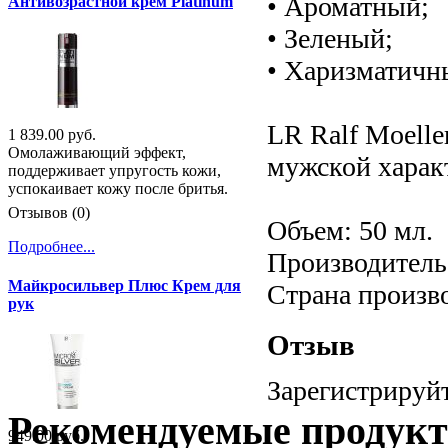
• Ароматный;
Антивозрастной крем Platinum
• Зеленый;
• Харизматичн
LR Ralf Moelle
1 839.00 руб.
Омолаживающий эффект,
мужской харак
поддерживает упругость кожи,
успокаивает кожу после бритья.
Отзывов (0)
Объем: 50 мл.
Подробнее...
Производитель:
Майкросильвер Плюс Крем для
Страна произв
рук
Отзыв
Зарегистрируйт
Рекомендуемые продук
949.00 руб.