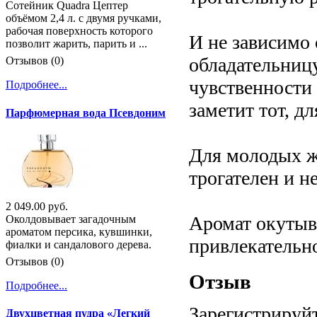
Сотейник Quadra Цептер
объёмом 2,4 л. с двумя ручками,
рабочая поверхность которого
И не зависимо 
позволит жарить, парить и ...
обладательниц
Отзывов (0)
чувственности 
Подробнее...
заметит тот, д
Парфюмерная вода Псевдоним
Для молодых же
трогателен и н
2 049.00 руб.
Аромат окутыв
Околдовывает загадочным
ароматом персика, кувшинки,
привлекательн
фиалки и сандалового дерева.
Отзывов (0)
Отзыв
Подробнее...
Зарегистрируйт
Двухцветная пудра «Легкий