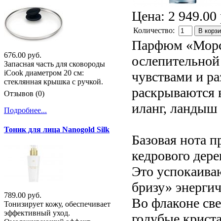
Цена:
2 949.00 
Количество:
В корз
Парфюм «Морск
676.00 руб.
ослепительной
Запасная часть для сковороды
iCook диаметром 20 см:
чувствами и ра
стеклянная крышка с ручкой.
раскрываются в
Отзывов (0)
иланг, ландыш 
Подробнее...
Тоник для лица Nanogold Silk
Базовая нота п
кедрового дере
Это успокаива
бризу» энерги
789.00 руб.
Во флаконе св
Тонизирует кожу, обеспечивает
эффективный уход.
голубые криста