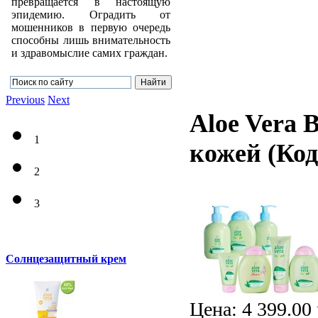
превращается в настоящую
эпидемию. Оградить от
мошенников в первую очередь
способны лишь внимательность
и здравомыслие самих граждан.
Previous
Next
Aloe Vera 
1
кожей
(Ко
2
3
Солнцезащитный крем
Цена:
4 399.00 