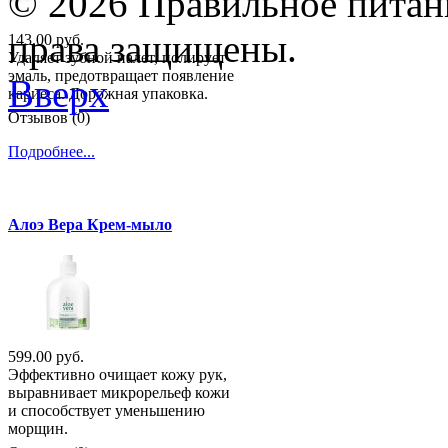
© 2026 Правильное питани
права защищены.
143.00 руб.
Удаляет зубной налет, полирует
эмаль, предотвращает появление
Вверх
кариеса. Дорожная упаковка.
Отзывов (0)
Подробнее...
Алоэ Вера Крем-мыло
599.00 руб.
Эффективно очищает кожу рук,
выравнивает микрорельеф кожи
и способствует уменьшению
морщин.