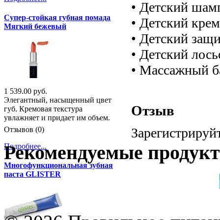
• Детский шам
Супер-стойкая губная помада
• Детский крем
Мягкий бежевый
• Детский защ
• Детский лось
• Массажный б
1 539.00 руб.
Элегантный, насыщенный цвет
Отзыв
губ. Кремовая текстура
увлажняет и придает им объем.
Отзывов (0)
Зарегистрируйт
Рекомендуемые продук
Подробнее...
Многофункциональная зубная
паста GLISTER