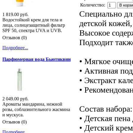
Количество:
В корз
Специально дл
1 819.00 руб.
Водостойкий крем для тела и
детской кожей,
лица, солнцезащитный фильтр
SPF 50, спектра UVA и UVB.
Высокое содер
Отзывов (0)
Подходит такж
Подробнее...
• Мягкое очище
Парфюмерная вода Бьютиквин
• Активная под
• Экстракт ка
• Рекомендован
2 049.00 руб.
Ароматы мандарина, нежной
Состав набора:
розы, соблазнительного жасмина
и мускуса.
• Детская пена
Отзывов (0)
• Детский крем
Подробнее...