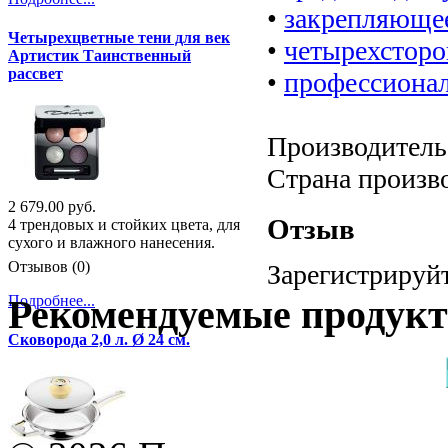
•
закрепляющее
Четырехцветные тени для век
•
четырехсторо
Артистик Таинственный
рассвет
•
профессионал
Производитель:
Страна произв
2 679.00 руб.
Отзыв
4 трендовых и стойких цвета, для
сухого и влажного нанесения.
Отзывов (0)
Зарегистрируйт
Подробнее...
Рекомендуемые продук
Сковорода 2,0 л. Ø 24 см.