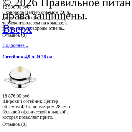
© 2026 Правильное питани
12 936.00 руб.
права защищены.
Сковорода Цептер объёмом 2,0 л.,
диаметром 24 см., с
термоконтролером на крышке, а
Вверх
ручки этой сковороды отвеча...
Отзывов (0)
Подробнее...
Сотейник 4,9 л. Ø 28 см.
18 876.00 руб.
Широкий сотейник Цептер
объёмом 4,9 л, диаметром 28 см. с
большой сферической крышкой,
которая позволяет приго...
Отзывов (0)