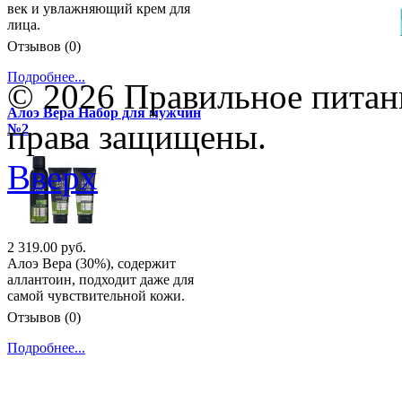
век и увлажняющий крем для
лица.
Отзывов (0)
Подробнее...
© 2026 Правильное питани
Алоэ Вера Набор для мужчин
права защищены.
№2
Вверх
2 319.00 руб.
Алоэ Вера (30%), содержит
аллантоин, подходит даже для
самой чувствительной кожи.
Отзывов (0)
Подробнее...