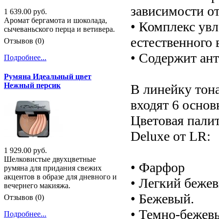
зависимости от
1 639.00 руб.
Аромат бергамота и шоколада,
• Комплекс ув
сычеваньского перца и ветивера.
естественного 
Отзывов (0)
• Содержит ант
Подробнее...
Румяна Идеальный цвет
Нежный персик
В линейку тон
входят 6 основ
Цветовая пали
Deluxe от LR:
1 929.00 руб.
Шелковистые двухцветные
• Фарфор
румяна для придания свежих
акцентов в образе для дневного и
• Легкий беже
вечернего макияжа.
• Бежевый.
Отзывов (0)
• Темно-бежев
Подробнее...