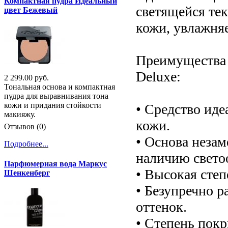
Компактная пудра Идеальный
светящейся те
цвет Бежевый
кожи, увлажняе
Преимущества 
Deluxe:
2 299.00 руб.
Тональная основа и компактная
пудра для выравнивания тона
кожи и придания стойкости
• Средство иде
макияжу.
кожи.
Отзывов (0)
• Основа незам
Подробнее...
наличию свето
Парфюмерная вода Маркус
• Высокая степ
Шенкенберг
• Безупречно р
оттенок.
• Степень пок