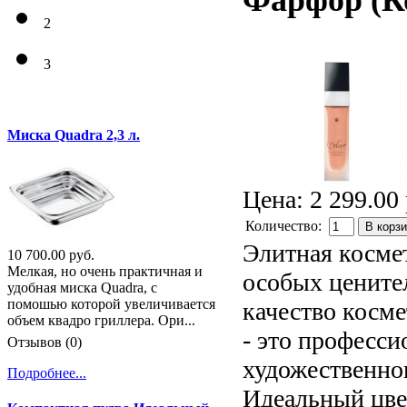
Фарфор
(К
2
3
Миска Quadra 2,3 л.
Цена:
2 299.00 
Количество:
В корз
Элитная косме
10 700.00 руб.
Мелкая, но очень практичная и
особых цените
удобная миска Quadra, с
помошью которой увеличивается
качество косме
объем квадро гриллера. Ори...
- это професси
Отзывов (0)
художественно
Подробнее...
Идеальный цвет