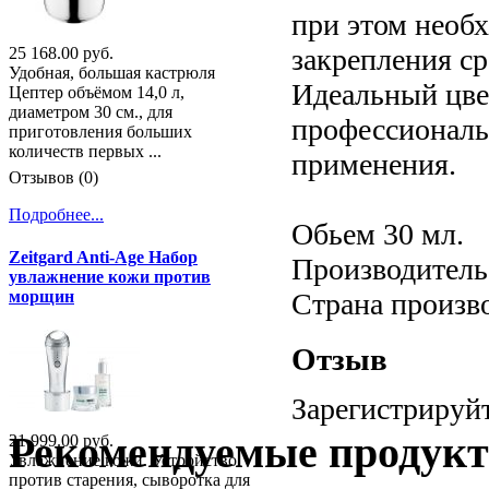
при этом необх
закрепления ср
25 168.00 руб.
Удобная, большая кастрюля
Идеальный цве
Цептер объёмом 14,0 л,
диаметром 30 см., для
профессиональ
приготовления больших
количеств первых ...
применения.
Отзывов (0)
Подробнее...
Обьем 30 мл.
Zeitgard Anti-Age Набор
Производитель:
увлажнение кожи против
Страна произв
морщин
Отзыв
Зарегистрируйт
Рекомендуемые продук
21 999.00 руб.
Увлажнение кожи. Устройство
против старения, сыворотка для