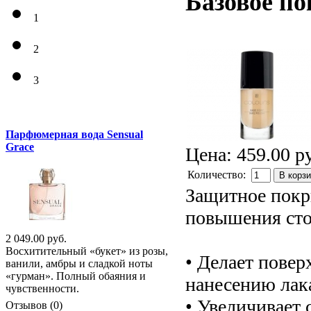
Базовое п
1
2
3
Парфюмерная вода Sensual
Grace
Цена:
459.00 р
Количество:
В корз
Защитное покр
повышения сто
2 049.00 руб.
Восхитительный «букет» из розы,
• Делает повер
ванили, амбры и сладкой ноты
«гурман». Полный обаяния и
нанесению лак
чувственности.
• Увеличивает 
Отзывов (0)