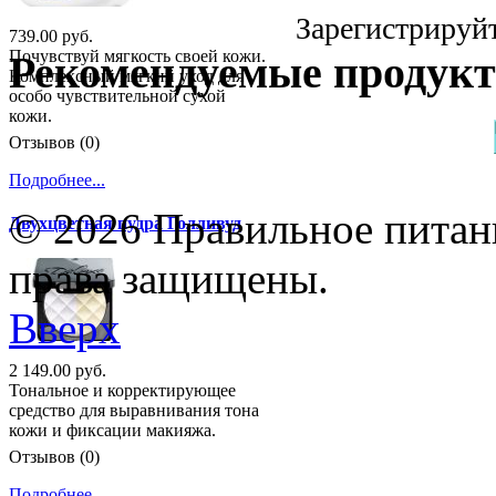
Зарегистрируйт
739.00 руб.
Почувствуй мягкость своей кожи.
Рекомендуемые продук
Комплексный мягкий уход для
особо чувствительной сухой
кожи.
Отзывов (0)
Подробнее...
© 2026 Правильное питани
Двухцветная пудра Голливуд
права защищены.
Вверх
2 149.00 руб.
Тональное и корректирующее
средство для выравнивания тона
кожи и фиксации макияжа.
Отзывов (0)
Подробнее...