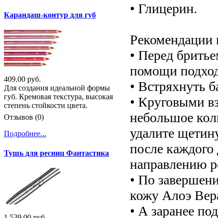
• Глицерин.
Карандаш-контур для губ
Рекомендации 
• Перед бритье
помощи подход
409.00 руб.
• Встряхнуть б
Для создания идеальной формы
губ. Кремовая текстура, высокая
• Круговыми в
степень стойкости цвета.
небольшое кол
Отзывов (0)
удалите щетин
Подробнее...
после каждого 
Тушь для ресниц Фантастика
направлению ро
• По завершен
кожу Алоэ Вера
• А заранее по
1 539.00 руб.