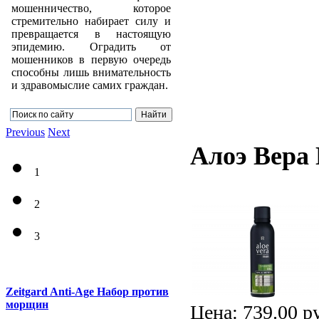
мошенничество, которое
стремительно набирает силу и
превращается в настоящую
эпидемию. Оградить от
мошенников в первую очередь
способны лишь внимательность
и здравомыслие самих граждан.
Previous
Next
Алоэ Вера 
1
2
3
Zeitgard Anti-Age Набор против
морщин
Цена:
739.00 р