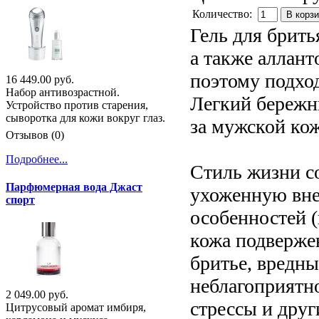
Количество:
В корз
Гель для брить
а также аллан
поэтому подхо
16 449.00 руб.
Набор антивозрастной.
Легкий бережны
Устройство против старения,
сыворотка для кожи вокруг глаз.
за мужской ко
Отзывов (0)
Подробнее...
Стиль жизни с
Парфюмерная вода Джаст
ухоженную вне
спорт
особенностей (
кожа подверже
бритье, вредн
неблагоприятн
2 049.00 руб.
стрессы и дру
Цитрусовый аромат имбиря,