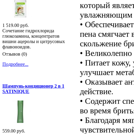
который являе
увлажняющим 
• Обеспечивает
1 519.00 руб.
Сочетание гидрохлорида
пена смягчает 
глюкозамина, концентратов
скольжение бр
вишни ацеролы и цитрусовых
флавоноидов.
• Великолепно 
Отзывов (0)
• Питает кожу,
Подробнее...
улучшает мета
• Оказывает ан
Шампунь-кондиционер 2 в 1
действие.
SATINIQUE
• Содержит сп
во время брить
• Благодаря мя
чувствительной
559.00 руб.