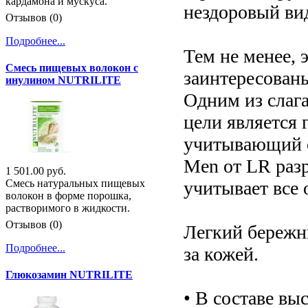
кардамона и мускуса.
нездоровый вид
Отзывов (0)
Подробнее...
Тем не менее, 
Смесь пищевых волокон с
заинтересован
инулином NUTRILITE
Одним из слаг
цели является 
учитывающий с
Men от LR раз
1 501.00 руб.
учитывает все
Смесь натуральных пищевых
волокон в форме порошка,
растворимого в жидкости.
Отзывов (0)
Легкий бережны
Подробнее...
за кожей.
Глюкозамин NUTRILITE
• В составе вы