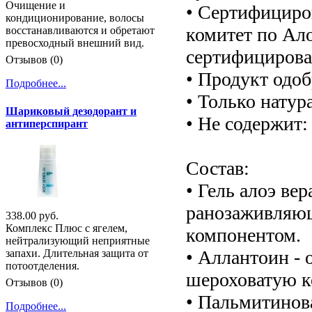
Очищение и
• Сертифицир
кондиционирование, волосы
комитет по Ало
восстанавливаются и обретают
превосходный внешний вид.
сертифицирова
Отзывов (0)
• Продукт одо
Подробнее...
• Только нату
Шариковый дезодорант и
• Не содержит:
антиперспирант
Состав:
• Гель алоэ ве
ранозаживляю
338.00 руб.
Комплекс Плюс с ягелем,
компонентом.
нейтрализующий неприятные
• Аллантоин - 
запахи. Длительная защита от
потоотделения.
шероховатую к
Отзывов (0)
• Пальмитинова
Подробнее...