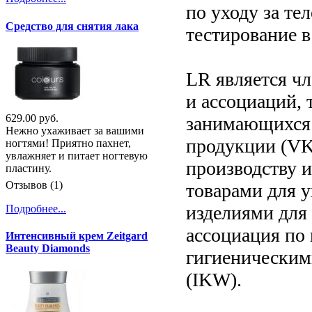
по уходу за те
Средство для снятия лака
тестирование в
LR является ч
и ассоциаций, 
629.00 руб.
занимающихся 
Нежно ухаживает за вашими
продукции (VK
ногтями! Приятно пахнет,
увлажняет и питает ногтевую
производству 
пластину.
Отзывов (1)
товарами для 
изделиями для
Подробнее...
ассоциация по
Интенсивный крем Zeitgard
Beauty Diamonds
гигиенически
(IKW).