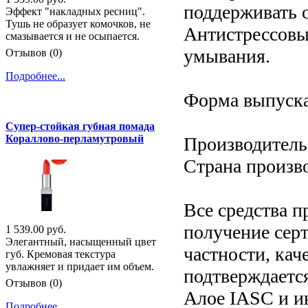
поддерживать 
Эффект "накладных ресниц".
Тушь не образует комочков, не
Антистрессовый
смазывается и не осыпается.
умывания.
Отзывов (0)
Подробнее...
Форма выпуска
Супер-стойкая губная помада
Кораллово-перламутровый
Производитель:
Страна произв
Все средства п
получение серт
1 539.00 руб.
Элегантный, насыщенный цвет
частности, кач
губ. Кремовая текстура
увлажняет и придает им объем.
подтверждаетс
Отзывов (0)
Алое IASC и ин
Подробнее...