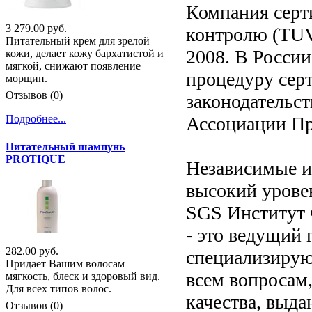
Компания серт
3 279.00 руб.
контролю (TUV)
Питательный крем для зрелой
2008. В Росси
кожи, делает кожу бархатистой и
мягкой, снижают появление
процедуру серт
морщин.
Отзывов (0)
законодательс
Ассоциации П
Подробнее...
Питательный шампунь
PROTIQUE
Независимые и
высокий урове
SGS Институт 
- это ведущий
282.00 руб.
специализирую
Придает Вашим волосам
всем вопросам,
мягкость, блеск и здоровый вид.
Для всех типов волос.
качества, выд
Отзывов (0)