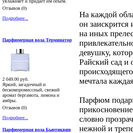
увлажняет и придает им объем.
Отзывов (0)
На каждой обл
Подробнее...
он заискрится
на иных преле
Парфюмерная вода Терминатор
привлекательн
девушку, котор
Райский сад и
происходящего 
мечтала каждая
2 049.00 руб.
Яркий, загадочный и
бескомпромиссный, свежий
аромат бергамота, лимона и
Парфюм подари
амбры.
прикосновение
Отзывов (0)
словно прозра
Подробнее...
нежной и треп
Парфюмерная вода Бьютиквин