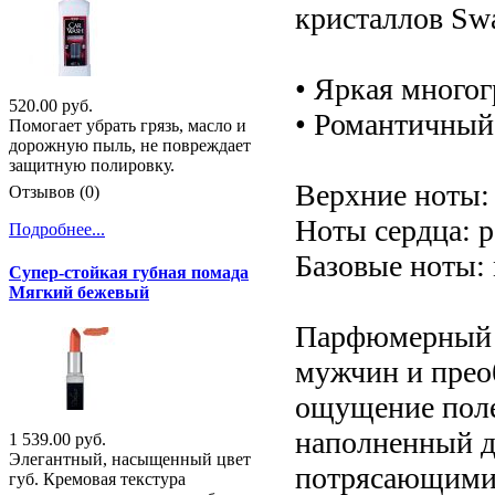
кристаллов Sw
• Яркая много
520.00 руб.
• Романтичный
Помогает убрать грязь, масло и
дорожную пыль, не повреждает
защитную полировку.
Верхние ноты:
Отзывов (0)
Ноты сердца: р
Подробнее...
Базовые ноты: 
Супер-стойкая губная помада
Мягкий бежевый
Парфюмерный б
мужчин и прео
ощущение поле
наполненный д
1 539.00 руб.
Элегантный, насыщенный цвет
потрясающими,
губ. Кремовая текстура