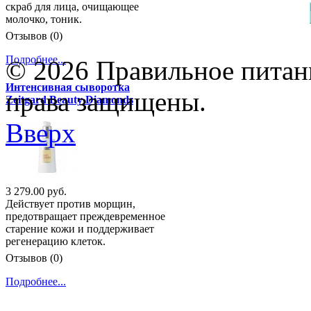
скраб для лица, очищающее
молочко, тоник.
Отзывов (0)
Подробнее...
© 2026 Правильное питани
Интенсивная сыворотка
права защищены.
Zeitgard Beauty Diamonds
Вверх
3 279.00 руб.
Действует против морщин,
предотвращает преждевременное
старение кожи и поддерживает
регенерацию клеток.
Отзывов (0)
Подробнее...