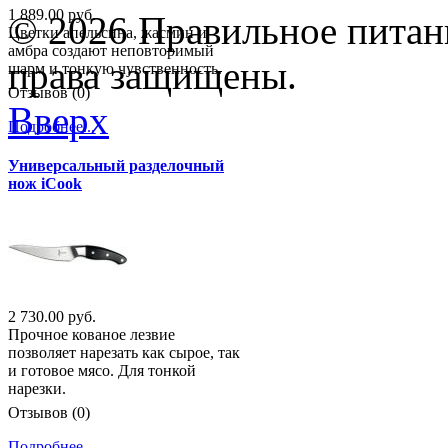
1 889.00 руб.
© 2026 Правильное питани
Цветки апельсина, жасмин и
амбра создают неповторимый
права защищены.
шарм и тонкую чувственность.
Отзывов (0)
Вверх
Подробнее...
Универсальный разделочный
нож iCook
2 730.00 руб.
Прочное кованое лезвие
позволяет нарезать как сырое, так
и готовое мясо. Для тонкой
нарезки.
Отзывов (0)
Подробнее...