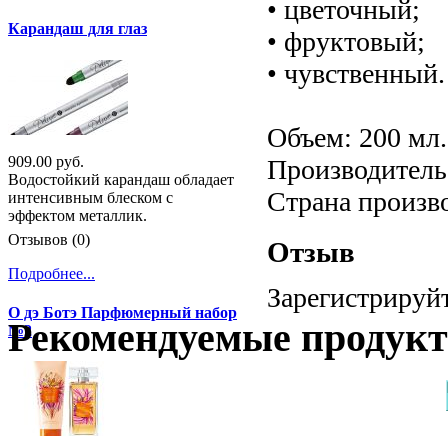
• цветочный;
Карандаш для глаз
• фруктовый;
• чувственный.
Объем: 200 мл.
909.00 руб.
Производитель:
Водостойкий карандаш обладает
Страна произв
интенсивным блеском с
эффектом металлик.
Отзывов (0)
Отзыв
Подробнее...
Зарегистрируйт
О дэ Ботэ Парфюмерный набор
Рекомендуемые продук
№2