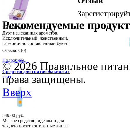
Отзыв
Зарегистрируйт
Рекомендуемые продук
3 410.00 руб.
Дуэт изысканных ароматов.
Исключительный, женственный,
гармонично составленный букет.
Отзывов (0)
Подробнее...
© 2026 Правильное питани
Средство для снятия макияжа с
права защищены.
глаз
Вверх
549.00 руб.
Мягкое средство, идеально для
тех, кто носит контактные линзы.