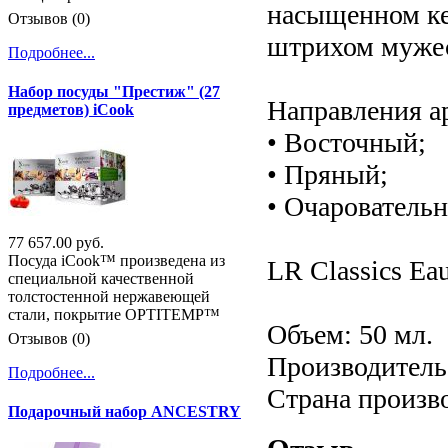
насыщенном ке
Отзывов (0)
штрихом мужес
Подробнее...
Набор посуды "Престиж" (27
Направления а
предметов) iCook
• Восточный;
• Пряный;
• Очарователь
77 657.00 руб.
Посуда iCook™ произведена из
LR Classics Eau
специальной качественной
толстостенной нержавеющей
стали, покрытие OPTITEMP™
Объем: 50 мл.
Отзывов (0)
Производитель:
Подробнее...
Страна произв
Подарочный набор ANCESTRY