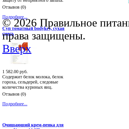
защиту от неприятного запаха.
Отзывов (0)
Подробнее...
© 2026 Правильное питани
Суп томатный bodykey, сухая
права защищены.
смесь
Вверх
1 582.00 руб.
Содержит белок молока, белок
гороха, сельдерей, следовые
количества куриных яиц.
Отзывов (0)
Подробнее...
Очищающий крем-пенка для