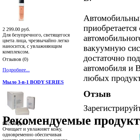
Автомобильный
приобретается
2 299.00 руб.
Для безупречного, светящегося
автомобильног
цвета лица, чрезвычайно легко
вакуумную сист
наносится, с увлажняющим
комплексом.
достаточно по
Отзывов (0)
автомобиля и 
Подробнее...
любых продукт
Мыло 3-в-1 BODY SERIES
Отзыв
Зарегистрируйт
Рекомендуемые продук
832.00 руб.
Очищает и увлажняет кожу,
одновременно обеспечивая