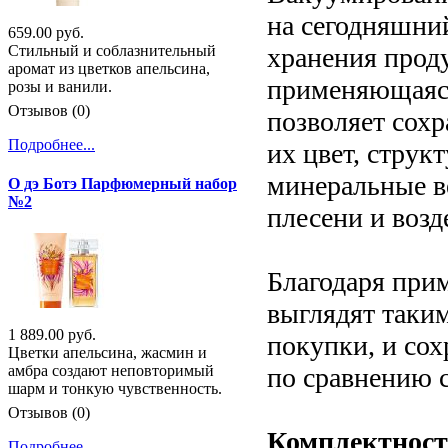
на сегодняшни
659.00 руб.
хранения прод
Стильный и соблазнительный
аромат из цветков апельсина,
применяющаяся
розы и ванили.
Отзывов (0)
позволяет сохр
Подробнее...
их цвет, струк
минеральные в
О дэ Ботэ Парфюмерный набор
№2
плесени и возд
Благодаря при
выглядят таким
1 889.00 руб.
покупки, и сох
Цветки апельсина, жасмин и
по сравнению 
амбра создают неповторимый
шарм и тонкую чувственность.
Отзывов (0)
Комплектност
Подробнее...