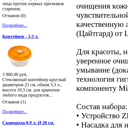
лица против первых признаков
очищения кожи
старения.
чувствительной
Отзывов (0)
качественную 
Подробнее...
(Цайтгард) от 
Контейнер - 3,3 л.
Для красоты, 
уверенное очищ
умывание (док
3 900.00 руб.
технология ги
Стеклянный контейнер круглый
диаметром 23 см, объем 3,3 л.,
компоненту Mi
высота 10,5 см. для хранения
любого вида продуктов...
Отзывов (1)
Состав набора:
Подробнее...
• Устройство
• Насадка для
Сковорода 0,9 л. Ø 20 см.