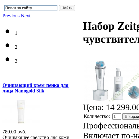
Previous
Next
Набор Zeit
1
чувствите
2
3
Очищающий крем-пенка для
лица Nanogold Silk
Цена:
14 299.0
Количество:
В корз
Профессиональ
789.00 руб.
Включает по-н
Очищающее средство для кожи