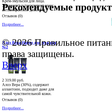
Крем-эмульсия для лица.
Рекомендуемые продук
Увлажняет и тонизирует кожу,
антивозрастное действие.
Отзывов (0)
Подробнее...
© 2026 Правильное питани
Алоэ Вера Набор для мужчин
№2
права защищены.
Вверх
2 319.00 руб.
Алоэ Вера (30%), содержит
аллантоин, подходит даже для
самой чувствительной кожи.
Отзывов (0)
Подробнее...