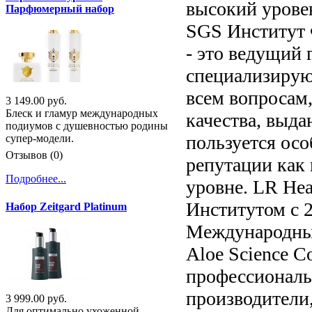
высокий урове
Парфюмерный набор
SGS Институт 
- это ведущий
специализирую
всем вопросам,
3 149.00 руб.
Блеск и гламур международных
качества, выд
подиумов с душевностью родины
пользуется ос
супер-модели.
Отзывов (0)
репутации как
Подробнее...
уровне. LR Hea
Институтом с 2
Набор Zeitgard Platinum
Международный 
Aloe Science C
профессиональн
производители
3 999.00 руб.
Для оптимально ухоженной