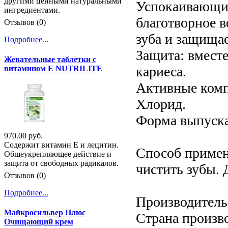
другими ценными натуральными
Успокаивающий
ингредиентами.
благотворное 
Отзывов (0)
зуба и защищае
Подробнее...
Защита: вмест
Жевательные таблетки с
кариеса.
витамином Е NUTRILITE
Активные комп
Хлорид.
Форма выпуска
970.00 руб.
Содержит витамин Е и лецитин.
Способ примен
Общеукрепляющее действие и
защита от свободных радикалов.
чистить зубы. 
Отзывов (0)
Подробнее...
Производитель:
Майкросильвер Плюс
Страна произв
Очищающий крем