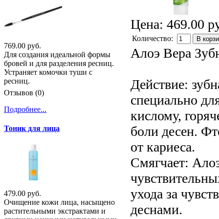
Цена:
469.00 р
Количество:
В корз
769.00 руб.
Алоэ Вера Зубн
Для создания идеальной формы
бровей и для разделения ресниц.
Устраняет комочки туши с
Действие: зубн
ресниц.
Отзывов (0)
специально для
Подробнее...
кислому, горяч
боли десен. Ф
Тоник для лица
от кариеса.
Смягчает: Алоэ
чувствительных
ухода за чувс
479.00 руб.
Очищение кожи лица, насыщено
деснами.
растительными экстрактами и