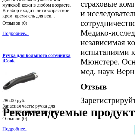
страховые комп
мужской кожи в любом возрасте.
В набор входит: антивозрастной
и исследовател
крем, крем-гель для век...
сотрудничество
Отзывов (0)
Медико-исслед
Подробнее...
независимая к
испытаниями к
Ручка для большого сотейника
Мюнстере. Осн
iCook
мед. наук Верн
Отзыв
Зарегистрируйт
286.00 руб.
Запасная часть: ручка для
Рекомендуемые продук
большого сотейника iCook.
Отзывов (0)
Подробнее...