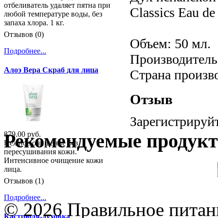
отбеливатель удаляет пятна при
Classics Eau de
любой температуре воды, без
запаха хлора. 1 кг.
Отзывов (0)
Объем: 50 мл.
Подробнее...
Производитель:
Алоэ Вера Скраб для лица
Страна произв
Отзыв
Зарегистрируйт
879.00 руб.
Рекомендуемые продук
Нежное очищение без
пересушивания кожи.
Интенсивное очищение кожи
лица.
Отзывов (1)
Подробнее...
© 2026 Правильное питани
Кастрюля-духовка