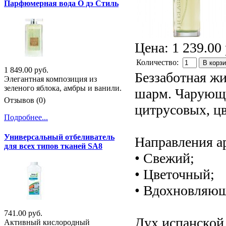
Парфюмерная вода О дэ Стиль
Цена:
1 239.00 
Количество:
В корз
1 849.00 руб.
Беззаботная ж
Элегантная композиция из
зеленого яблока, амбры и ванили.
шарм. Чарующе
Отзывов (0)
цитрусовых, ц
Подробнее...
Универсальный отбеливатель
Направления а
для всех типов тканей SA8
• Свежий;
• Цветочный;
• Вдохновляю
741.00 руб.
Дух испанской 
Активный кислородный