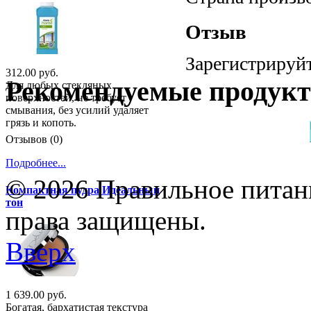
Отзыв
Зарегистрируйт
312.00 руб.
Рекомендуемые продук
Для любых стекляных
поверхностей, не требует
смывания, без усилий удаляет
грязь и копоть.
Отзывов (0)
Подробнее...
© 2026 Правильное питани
Компактная пудра Идеальный
тон
права защищены.
Вверх
1 639.00 руб.
Богатая, бархатистая текстура