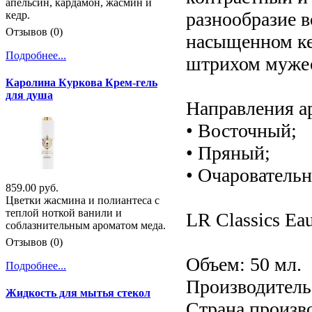
апельсин, кардамон, жасмин и
разнообразие в
кедр.
Отзывов (0)
насыщенном ке
Подробнее...
штрихом мужес
Каролина Куркова Крем-гель
для душа
Направления а
• Восточный;
• Пряный;
• Очарователь
859.00 руб.
Цветки жасмина и полиантеса с
теплой ноткой ванили и
LR Classics Eau
соблазнительным ароматом меда.
Отзывов (0)
Объем: 50 мл.
Подробнее...
Производитель:
Жидкость для мытья стекол
Страна произв