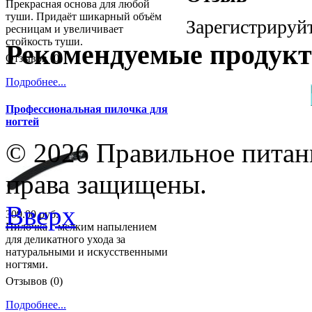
Прекрасная основа для любой
туши. Придаёт шикарный объём
Зарегистрируйт
ресницам и увеличивает
стойкость туши.
Рекомендуемые продук
Отзывов (0)
Подробнее...
Профессиональная пилочка для
ногтей
© 2026 Правильное питани
права защищены.
Вверх
309.00 руб.
Пилочка с мелким напылением
для деликатного ухода за
натуральными и искусственными
ногтями.
Отзывов (0)
Подробнее...