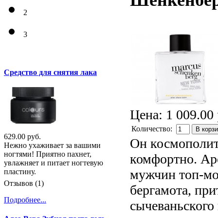
Шенкенбе
2
3
Средство для снятия лака
Цена:
1 009.00 
Количество:
В корз
629.00 руб.
Он космополит 
Нежно ухаживает за вашими
ногтями! Приятно пахнет,
комфортно. Аро
увлажняет и питает ногтевую
мужчин топ-мо
пластину.
Отзывов (1)
бергамота, при
Подробнее...
сычеваньского