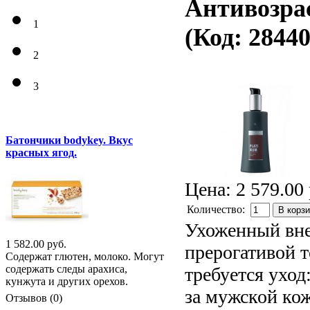
Антивозрас
1
(Код:
2844
2
3
Батончики bodykey. Вкус
красных ягод.
Цена:
2 579.00 
Количество:
В корз
Ухоженный вне
1 582.00 руб.
прерогативой 
Содержат глютен, молоко. Могут
содержать следы арахиса,
требуется уход
кунжута и других орехов.
за мужской ко
Отзывов (0)