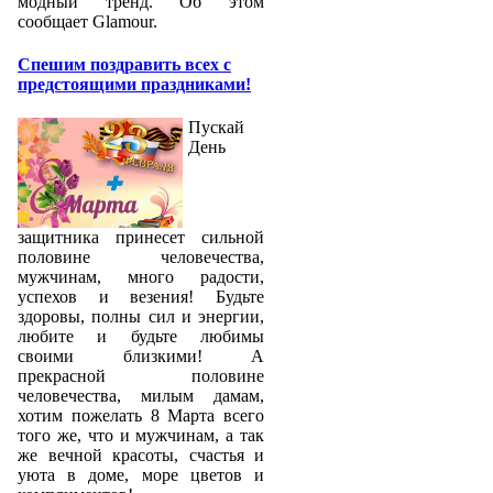
модный тренд. Об этом
сообщает Glamour.
Спешим поздравить всех с
предстоящими праздниками!
Пускай
День
защитника принесет сильной
половине человечества,
мужчинам, много радости,
успехов и везения! Будьте
здоровы, полны сил и энергии,
любите и будьте любимы
своими близкими! А
прекрасной половине
человечества, милым дамам,
хотим пожелать 8 Марта всего
того же, что и мужчинам, а так
же вечной красоты, счастья и
уюта в доме, море цветов и