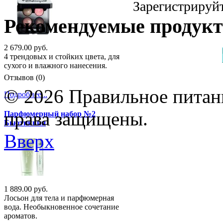
Зарегистрируйт
Рекомендуемые продук
2 679.00 руб.
4 трендовых и стойких цвета, для
сухого и влажного нанесения.
Отзывов (0)
© 2026 Правильное питани
Подробнее...
права защищены.
Парфюмерный набор №2
Бьютиквин
Вверх
1 889.00 руб.
Лосьон для тела и парфюмерная
вода. Необыкновенное сочетание
ароматов.