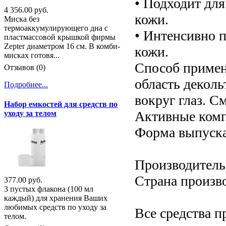
• Подходит для
4 356.00 руб.
кожи.
Миска без
термоаккумулирующего дна с
• Интенсивно п
пластмассовой крышкой фирмы
Zepter диаметром 16 см. В комби-
кожи.
мисках готовя...
Способ примен
Отзывов (0)
область деколь
Подробнее...
вокруг глаз. С
Набор емкостей для средств по
Активные комп
уходу за телом
Форма выпуска
Производитель:
Страна произв
377.00 руб.
3 пустых флакона (100 мл
каждый) для хранения Ваших
любимых средств по уходу за
Все средства п
телом.