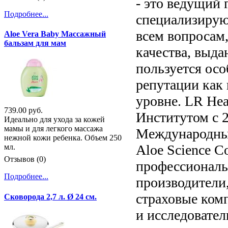
- это ведущий
Подробнее...
специализирую
всем вопросам,
Aloe Vera Baby Массажный
бальзам для мам
качества, выд
пользуется ос
репутации как
уровне. LR Hea
739.00 руб.
Институтом с 2
Идеально для ухода за кожей
мамы и для легкого массажа
Международный 
нежной кожи ребенка. Объем 250
Aloe Science C
мл.
Отзывов (0)
профессиональн
Подробнее...
производители
страховые комп
Сковорода 2,7 л. Ø 24 см.
и исследовател