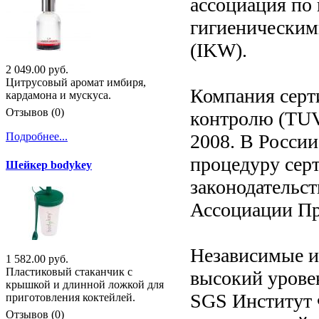
ассоциация по
гигиенически
(IKW).
2 049.00 руб.
Цитрусовый аромат имбиря,
Компания серт
кардамона и мускуса.
Отзывов (0)
контролю (TUV)
2008. В Росси
Подробнее...
процедуру серт
Шейкер bodykey
законодательс
Ассоциации П
Независимые и
1 582.00 руб.
Пластиковый стаканчик с
высокий урове
крышкой и длинной ложкой для
SGS Институт 
приготовления коктейлей.
Отзывов (0)