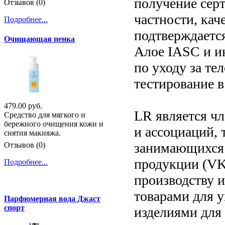
получение серт
Отзывов (0)
частности, кач
Подробнее...
подтверждаетс
Очищающая пенка
Алое IASC и ин
по уходу за те
тестирование в
479.00 руб.
LR является ч
Средство для мягкого и
бережного очищения кожи и
и ассоциаций, 
снятия макияжа.
занимающихся 
Отзывов (0)
продукции (VK
Подробнее...
производству 
товарами для 
Парфюмерная вода Джаст
спорт
изделиями для