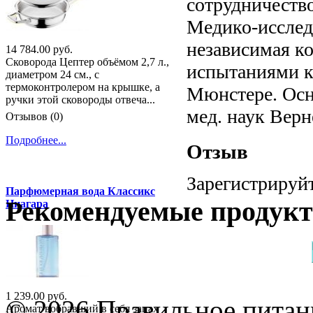
сотрудничество
Медико-исслед
независимая к
14 784.00 руб.
Сковорода Цептер объёмом 2,7 л.,
испытаниями к
диаметром 24 см., с
термоконтролером на крышке, а
Мюнстере. Осн
ручки этой сковороды отвеча...
мед. наук Верн
Отзывов (0)
Подробнее...
Отзыв
Зарегистрируйт
Парфюмерная вода Классикс
Рекомендуемые продук
Ниагара
1 239.00 руб.
© 2026 Правильное питани
Аромат вобравший в себя запах