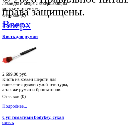
лаванды и кедра с завершающим
права защищены.
морским оттенком.
Отзывов (0)
Вверх
Подробнее...
Кисть для румян
2 699.00 руб.
Кисть из козьей шерсти для
нанесения румян сухой текстуры,
а так же румян и бронзаторов.
Отзывов (0)
Подробнее...
Суп томатный bodykey, сухая
смесь