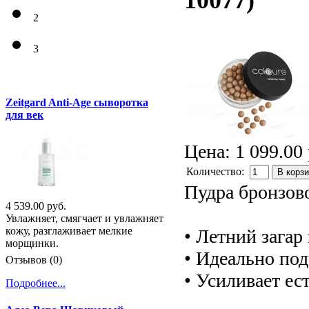
10077
)
2
3
Zeitgard Anti-Age сыворотка
для век
Цена:
1 099.00 
Количество:
В корз
Пудра бронзово
4 539.00 руб.
Увлажняет, смягчает и увлажняет
кожу, разглаживает мелкие
• Летний загар
морщинки.
• Идеально под
Отзывов (0)
• Усиливает ес
Подробнее...