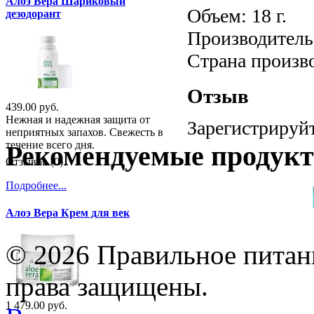
Алоэ Вера Шариковый
Объем: 18 г.
дезодорант
Производитель:
Страна произв
Отзыв
439.00 руб.
Нежная и надежная защита от
Зарегистрируйт
неприятных запахов. Свежесть в
течение всего дня.
Рекомендуемые продук
Отзывов (0)
Подробнее...
Алоэ Вера Крем для век
© 2026 Правильное питани
права защищены.
1 479.00 руб.