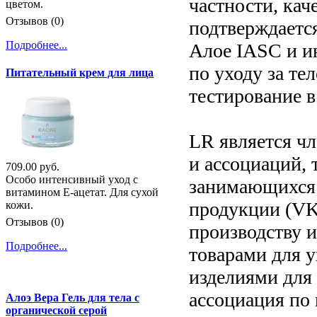
частности, кач
цветом.
Отзывов (0)
подтверждаетс
Подробнее...
Алое IASC и ин
по уходу за те
Питательный крем для лица
тестирование в
LR является ч
и ассоциаций, 
709.00 руб.
Особо интенсивный уход с
занимающихся 
витамином Е-ацетат. Для сухой
продукции (VK
кожи.
Отзывов (0)
производству 
Подробнее...
товарами для 
изделиями для
ассоциация по
Алоэ Вера Гель для тела с
органической серой