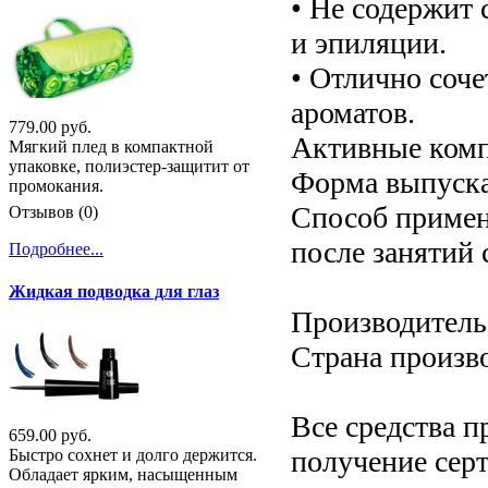
• Не содержит 
и эпиляции.
• Отлично соч
ароматов.
779.00 руб.
Активные комп
Мягкий плед в компактной
упаковке, полиэстер-защитит от
Форма выпуска
промокания.
Способ примен
Отзывов (0)
после занятий 
Подробнее...
Жидкая подводка для глаз
Производитель:
Страна произв
Все средства п
659.00 руб.
получение серт
Быстро сохнет и долго держится.
Обладает ярким, насыщенным