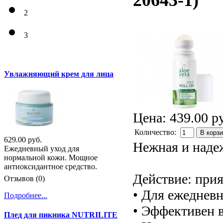
20643-1
)
2
3
Увлажняющий крем для лица
Цена:
439.00 р
Количество:
В корз
629.00 руб.
Нежная и наде
Ежедневный уход для
нормальной кожи. Мощное
антиоксидантное средство.
Действие: прия
Отзывов (0)
• Для ежедневн
Подробнее...
• Эффективен в
Плед для пикника NUTRILITE