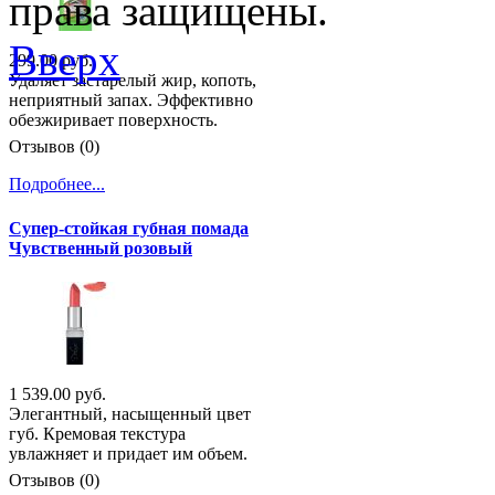
права защищены.
Вверх
299.00 руб.
Удаляет застарелый жир, копоть,
неприятный запах. Эффективно
обезжиривает поверхность.
Отзывов (0)
Подробнее...
Супер-стойкая губная помада
Чувственный розовый
1 539.00 руб.
Элегантный, насыщенный цвет
губ. Кремовая текстура
увлажняет и придает им объем.
Отзывов (0)