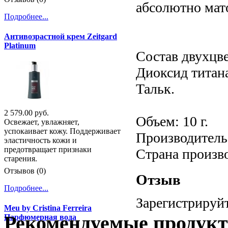
абсолютно мат
Подробнее...
Антивозрастной крем Zeitgard
Platinum
Состав двухцве
Диоксид титан
Тальк.
2 579.00 руб.
Объем: 10 г.
Освежает, увлажняет,
успокаивает кожу. Поддерживает
Производитель:
эластичность кожи и
предотвращает признаки
Страна произв
старения.
Отзывов (0)
Отзыв
Подробнее...
Зарегистрируйт
Meu by Cristina Ferreira
Рекомендуемые продук
Парфюмерная вода