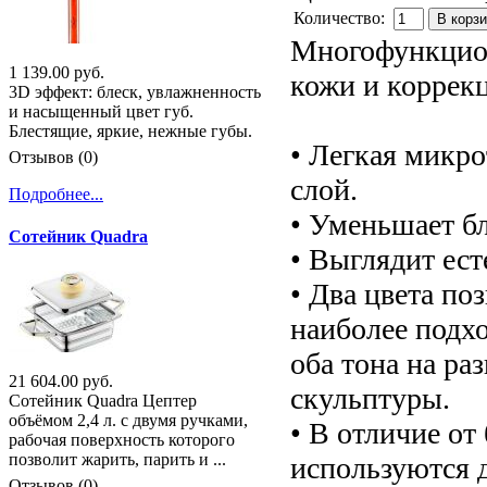
Количество:
В корз
Многофункцион
1 139.00 руб.
кожи и коррек
3D эффект: блеск, увлажненность
и насыщенный цвет губ.
Блестящие, яркие, нежные губы.
• Легкая микро
Отзывов (0)
слой.
Подробнее...
• Уменьшает бл
Сотейник Quadra
• Выглядит ест
• Два цвета п
наиболее подх
оба тона на ра
21 604.00 руб.
скульптуры.
Сотейник Quadra Цептер
объёмом 2,4 л. с двумя ручками,
• В отличие о
рабочая поверхность которого
позволит жарить, парить и ...
используются 
Отзывов (0)