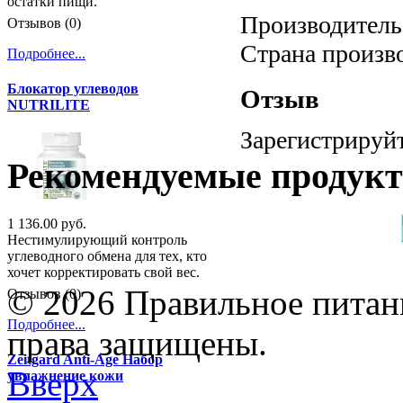
остатки пищи.
Производитель:
Отзывов (0)
Страна произв
Подробнее...
Блокатор углеводов
Отзыв
NUTRILITE
Зарегистрируйт
Рекомендуемые продук
1 136.00 руб.
Нестимулирующий контроль
углеводного обмена для тех, кто
хочет корректировать свой вес.
© 2026 Правильное питани
Отзывов (0)
Подробнее...
права защищены.
Zeitgard Anti-Age Набор
Вверх
увлажнение кожи