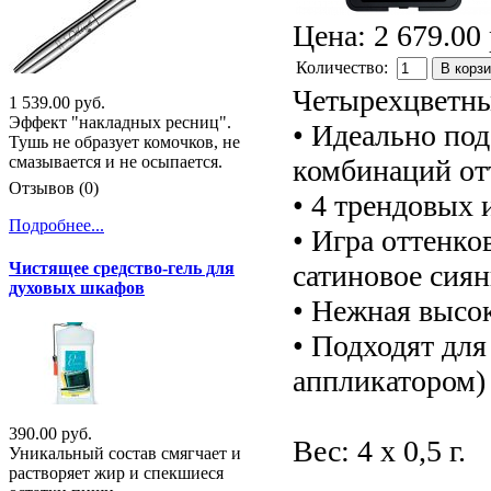
Цена:
2 679.00 
Количество:
В корз
Четырехцветны
1 539.00 руб.
Эффект "накладных ресниц".
• Идеально по
Тушь не образует комочков, не
смазывается и не осыпается.
комбинаций от
Отзывов (0)
• 4 трендовых 
Подробнее...
• Игра оттенко
сатиновое сия
Чистящее средство-гель для
духовых шкафов
• Нежная высо
• Подходят для
аппликатором)
390.00 руб.
Вес: 4 x 0,5 г.
Уникальный состав смягчает и
растворяет жир и спекшиеся