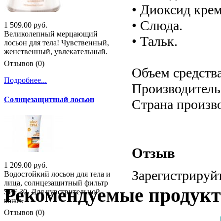
• Диоксид кре
• Слюда.
1 509.00 руб.
Великолепный мерцающий
• Тальк.
лосьон для тела! Чувственный,
женственный, увлекательный.
Отзывов (0)
Объем средства:
Подробнее...
Производитель:
Солнцезащитный лосьон
Страна произв
Отзыв
1 209.00 руб.
Зарегистрируйт
Водостойкий лосьон для тела и
лица, солнцезащитный фильтр
Рекомендуемые продук
SPF 30. Для чувствительной
кожи.
Отзывов (0)