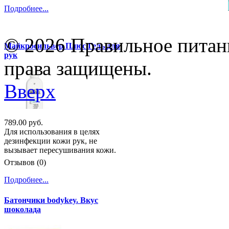
Подробнее...
© 2026 Правильное питани
Майкросильвер Плюс Гель для
рук
права защищены.
Вверх
789.00 руб.
Для использования в целях
дезинфекции кожи рук, не
вызывает пересушивания кожи.
Отзывов (0)
Подробнее...
Батончики bodykey. Вкус
шоколада