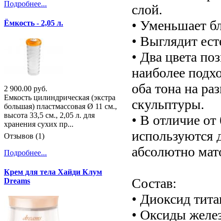
Подробнее...
слой.
• Уменьшает бл
Ёмкость - 2,05 л.
• Выглядит ест
• Два цвета п
наиболее подх
оба тона на ра
2 900.00 руб.
Емкость цилиндрическая (экстра
скульптуры.
большая) пластмассовая Ø 11 см.,
высота 33,5 см., 2,05 л. для
• В отличие о
хранения сухих пр...
используются 
Отзывов (1)
абсолютно мат
Подробнее...
Крем для тела Хайди Клум
Состав:
Dreams
• Диоксид тита
• Оксиды желез