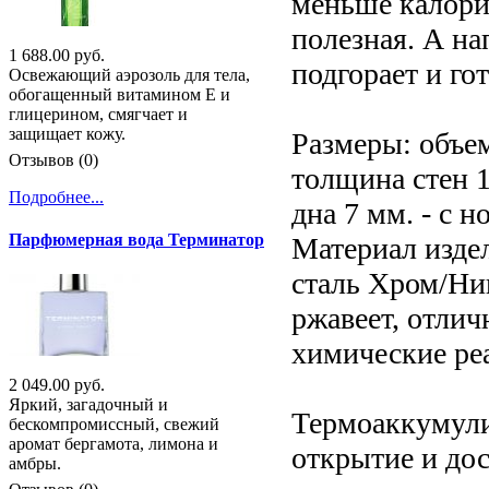
меньше калорий
полезная. А на
1 688.00 руб.
подгорает и го
Освежающий аэрозоль для тела,
обогащенный витамином Е и
глицерином, смягчает и
защищает кожу.
Размеры: объем 
Отзывов (0)
толщина стен 
Подробнее...
дна 7 мм. - с
Парфюмерная вода Терминатор
Материал изде
сталь Хром/Ник
ржавеет, отлич
химические ре
2 049.00 руб.
Яркий, загадочный и
Термоаккумули
бескомпромиссный, свежий
аромат бергамота, лимона и
открытие и до
амбры.