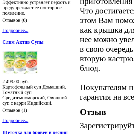
приготовления 
Эффективно устраняет перхоть и
предупреждает ее повторное
Что достигаетс
появление.
этом Вам помож
Отзывов (0)
как крышка дл
Подробнее...
нее можно уве
Слим Актив Супы
в свою очередь
вторую кастрю
блюд.
2 499.00 руб.
Покупателям п
Картофельный суп Домашний,
Томатный суп
гарантия на вс
Средиземноморский, Овощной
суп с карри Индийский.
Отзыв
Отзывов (1)
Подробнее...
Зарегистрируйт
Щеточка для бровей и ресниц