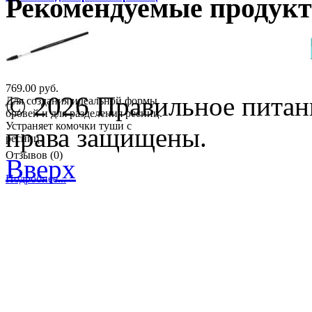
Рекомендуемые продук
769.00 руб.
© 2026 Правильное питани
Для создания идеальной формы
бровей и для разделения ресниц.
Устраняет комочки туши с
права защищены.
ресниц.
Отзывов (0)
Вверх
Подробнее...