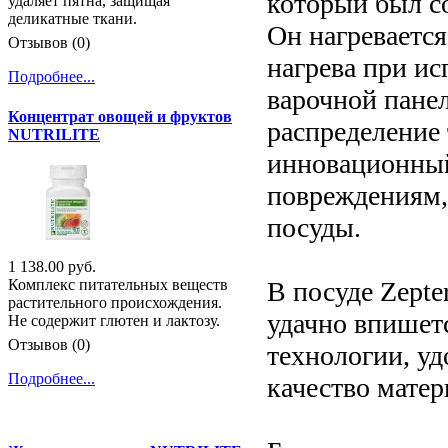
который был с
удаляет пятна, защищая
деликатные ткани.
Он нагревается
Отзывов (0)
нагрева при и
Подробнее...
варочной пане
Концентрат овощей и фруктов
распределение 
NUTRILITE
инновационный
повреждениям,
посуды.
1 138.00 руб.
В посуде Zepte
Комплекс питательных веществ
растительного происхождения.
удачно впишет
Не содержит глютен и лактозу.
Отзывов (0)
технологии, уд
Подробнее...
качество матер