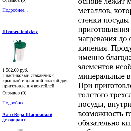
основе лежит м
Отзывов (0)
металлов, кото
Подробнее...
стенки посуды 
приготовления 
Шейкер bodykey
нагревания до 
кипения. Проду
именно благода
элементов нео
1 582.00 руб.
минеральные в
Пластиковый стаканчик с
крышкой и длинной ложкой для
При приготовл
приготовления коктейлей.
толстого трехс
Отзывов (0)
посуды, внутри
Подробнее...
возможность г
Алоэ Вера Шариковый
дезодорант
обязательно ки