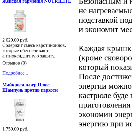
Безопасным и 
Женская гармония NUTRILITE
не нагреваемые
подставкой по
и экономит ме
2 029.00 руб.
Содержит смесь каротиноидов,
Каждая крышка
которые обеспечивают
(кроме сковоро
антиоксидантную защиту.
Отзывов (0)
который показы
Подробнее...
После достиже
энергии можно
Майкросильвер Плюс
Шампунь против перхоти
кастрюле буде 
приготовления 
экономии энер
энергию при и
1 759.00 руб.