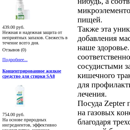
нибудь, а соот
микроэлементов
пищей.
Также эта уник
439.00 руб.
Нежная и надежная защита от
добавления мас
неприятных запахов. Свежесть в
течение всего дня.
наше здоровье
Отзывов (0)
соответственно
Подробнее...
сосудистыми з
Концентрированное жидкое
кишечного трак
средство для стирки SA8
для профилакти
лечения.
Посуда Zepter 
на газовых кон
754.00 руб.
благодаря трех
На основе природных
ингредиентов, эффективно