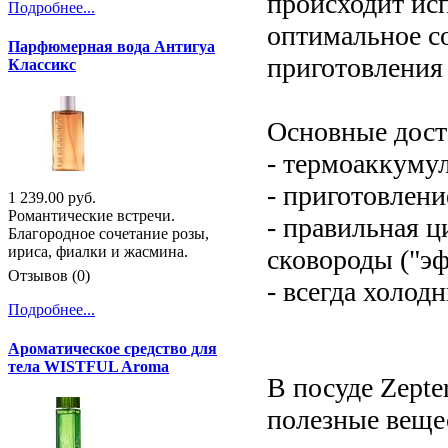
происходит исп
Подробнее...
оптимальное со
Парфюмерная вода Антигуа
приготовления
Классикс
Основные дост
- термоаккуму
- приготовлени
1 239.00 руб.
Романтические встречи.
- правильная ц
Благородное сочетание розы,
ириса, фиалки и жасмина.
сковороды ("эф
Отзывов (0)
- всегда холод
Подробнее...
Ароматическое средство для
тела WISTFUL Aroma
В посуде Zept
полезные вещес