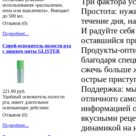
Три фактора у
использования «распыление,
Простота: нуж
пена или выключить». Вмещает
до 500 мл.
течение дня, н
Отзывов (0)
И радуйте себ
Подробнее...
оставшийся пр
Спрей-освежитель полости рта
Продукты-опти
с запахом мяты GLISTER
благодаря спе
сжечь больше 
острые приступ
Поддержка: мы
221.00 руб.
отличного само
Удобный освежитель полости
рта, имеет длительное
информацией о
освежающее действие.
Отзывов (0)
вкусными рецеп
Подробнее...
динамикой на н