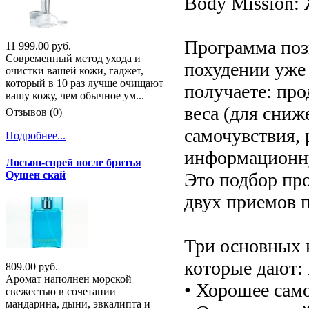
Body Mission: 
Программа позв
11 999.00 руб.
Современный метод ухода и
похудении уже 
очистки вашей кожи, гаджет,
который в 10 раз лучше очищают
получаете: про
вашу кожу, чем обычное ум...
веса (для сниж
Отзывов (0)
самочувствия,
Подробнее...
информационн
Лосьон-спрей после бритья
Это подбор про
Оушен скай
двух приемов 
Три основных 
которые дают: 
809.00 руб.
Аромат наполнен морской
• Хорошее сам
свежестью в сочетании
мандарина, дыни, эвкалипта и