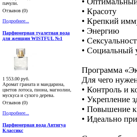
• Оптимальный
пачули.
• Красоту
Отзывов (0)
• Крепкий имм
Подробнее...
• Энергию
Парфюмерная туалетная вода
• Сексуальност
для женщин WISTFUL №1
• Социальный 
Программа «Эк
Для чего нуже
1 553.00 руб.
Аромат граната и мандарина,
• Контроль и к
цветов лотоса, пиона, магнолии,
мускуса и сухого дерева.
• Укрепление з
Отзывов (0)
• Повышение к
Подробнее...
• Идеально при
Парфюмерная вода Антигуа
Классикс