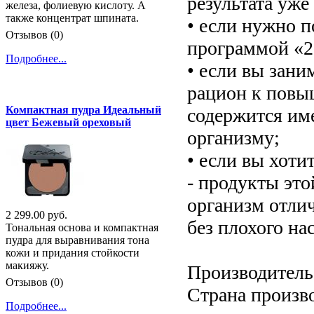
результата уже 
железа, фолиевую кислоту. А
также концентрат шпината.
• если нужно п
Отзывов (0)
программой «2
Подробнее...
• если вы зани
рацион к повы
Компактная пудра Идеальный
содержится им
цвет Бежевый ореховый
организму;
• если вы хоти
- продукты эт
организм отлич
2 299.00 руб.
без плохого на
Тональная основа и компактная
пудра для выравнивания тона
кожи и придания стойкости
макияжу.
Производитель:
Отзывов (0)
Страна произв
Подробнее...