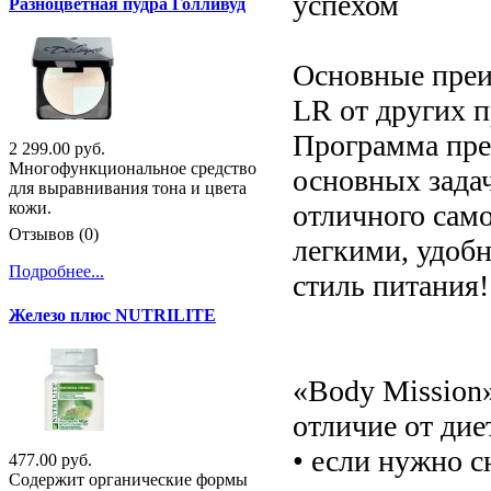
успехом
Разноцветная пудра Голливуд
Основные преи
LR от других 
Программа пре
2 299.00 руб.
Многофункциональное средство
основных задач
для выравнивания тона и цвета
отличного само
кожи.
Отзывов (0)
легкими, удоб
Подробнее...
стиль питания!
Железо плюс NUTRILITE
«Body Mission»
отличие от дие
• если нужно с
477.00 руб.
Содержит органические формы