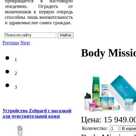
превращается в настоящую
эпидемию. Оградить от
мошенников в первую очередь
способны лишь внимательность
и здравомыслие самих граждан.
Previous
Next
Body Missi
1
2
3
Устройство Zeitgard с насадкой
для чувствительной кожи
Цена:
15 949.0
Количество:
В корз