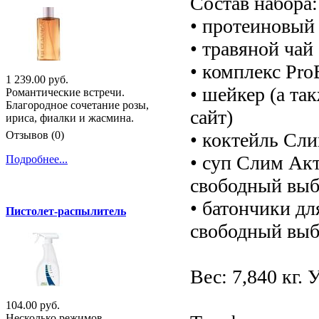
Состав набора:
• протеиновый 
• травяной чай 
• комплекс ProB
1 239.00 руб.
• шейкер (а та
Романтические встречи.
Благородное сочетание розы,
сайт)
ириса, фиалки и жасмина.
• коктейль Сли
Отзывов (0)
• суп Слим Акт
Подробнее...
свободный выб
• батончики дл
Пистолет-распылитель
свободный выб
Вес: 7,840 кг.
104.00 руб.
Несколько режимов