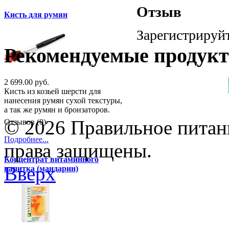
Отзыв
Кисть для румян
Зарегистрируйт
Рекомендуемые продук
2 699.00 руб.
Кисть из козьей шерсти для
нанесения румян сухой текстуры,
а так же румян и бронзаторов.
© 2026 Правильное питани
Отзывов (0)
Подробнее...
права защищены.
Концентрат витаминного
Вверх
напитка (мандарин)