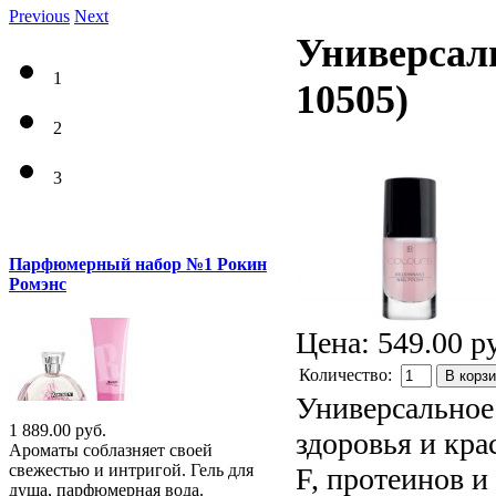
Previous
Next
Универсал
1
10505
)
2
3
Парфюмерный набор №1 Рокин
Ромэнс
Цена:
549.00 р
Количество:
В корз
Универсальное
1 889.00 руб.
здоровья и кра
Ароматы соблазняет своей
свежестью и интригой. Гель для
F, протеинов и
душа, парфюмерная вода.