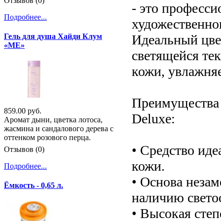
Отзывов (0)
- это професси
Подробнее...
художественно
Идеальный цвет
Гель для душа Хайди Клум
«ME»
светящейся те
кожи, увлажняе
Преимущества 
859.00 руб.
Deluxe:
Аромат дыни, цветка лотоса,
жасмина и сандалового дерева с
оттенком розового перца.
• Средство иде
Отзывов (0)
кожи.
Подробнее...
• Основа незам
Ёмкость - 0,65 л.
наличию свето
• Высокая степ