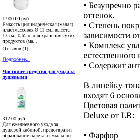
• Безупречно р
оттенок.
1 900.00 руб.
• Степень пок
Емкость цилиндрическая (малая)
пластмассовая Ø 11 см., высота
зависимости от
13 см., 0,65 л. для хранения сухих
продуктов (ма...
• Комплекс ув
Отзывов (1)
естественного 
Подробнее...
• Содержит ант
Чистящее средство для ухода за
душевыми
В линейку тон
входят 6 основ
Цветовая пали
Deluxe от LR:
312.00 руб.
Для ежедневного ухода за
душевой кабиной, предотвратит
• Фарфор
образование налета от мыльной