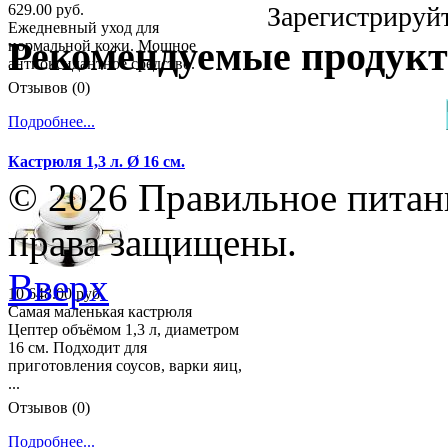
Зарегистрируйт
629.00 руб.
Ежедневный уход для
Рекомендуемые продук
нормальной кожи. Мощное
антиоксидантное средство.
Отзывов (0)
Подробнее...
Кастрюля 1,3 л. Ø 16 см.
© 2026 Правильное питани
права защищены.
Вверх
10 648.00 руб.
Самая маленькая кастрюля
Цептер объёмом 1,3 л, диаметром
16 см. Подходит для
приготовления соусов, варки яиц,
...
Отзывов (0)
Подробнее...