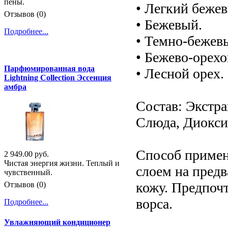
пены.
• Легкий беже
Отзывов (0)
• Бежевый.
Подробнее...
• Темно-бежев
• Бежево-орехо
Парфюмированная вода
• Лесной орех.
Lightning Collection Эссенция
амбра
Состав: Экстра
Слюда, Диокси
Способ примен
2 949.00 руб.
Чистая энергия жизни. Теплый и
слоем на пред
чувственный.
кожу. Предпоч
Отзывов (0)
ворса.
Подробнее...
Увлажняющий кондиционер