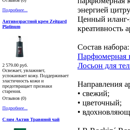
парфюмерная к
Отзывов (0)
энергией цитр
Подробнее...
Ценный иланг-
Антивозрастной крем Zeitgard
креативность а
Platinum
Состав набора:
Парфюмерная 
Лосьон для тел
2 579.00 руб.
Освежает, увлажняет,
успокаивает кожу. Поддерживает
эластичность кожи и
Направления а
предотвращает признаки
• свежий;
старения.
Отзывов (0)
• цветочный;
Подробнее...
• вдохновляющ
Слим Актив Травяной чай