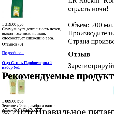
LR Rockin´ Rom
страсть ночи!
Объем: 200 мл.
1 319.00 руб.
Стимулирует деятельность почек,
Производитель:
вывод токсинов, шлаков,
способствует снижению веса.
Страна произв
Отзывов (0)
Отзыв
Подробнее...
О дэ Стиль Парфюмерный
Зарегистрируйт
набор №1
Рекомендуемые продук
1 889.00 руб.
Зеленое яблоко, амбра и ваниль
© 2026 Правильное питани
выражают решимость,