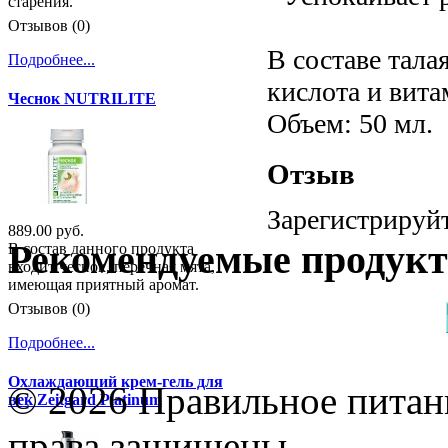
старения.
Отзывов (0)
В составе тала
Подробнее...
кислота и вита
Чеснок NUTRILITE
Объем: 50 мл.
Отзыв
Зарегистрируйт
889.00 руб.
Рекомендуемые продук
В состав данного продукта
входит чеснок, перечная мята,
имеющая приятный аромат.
Отзывов (0)
Подробнее...
Охлаждающий крем-гель для
© 2026 Правильное питани
век Zeitgard Platinum
права защищены.