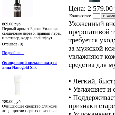
Цена:
2 579.00 
Количество:
В корз
Ухоженный вне
869.00 руб.
Первый аромат Брюса Уиллиса:
прерогативой 
сандаловое дерево, пряный перец
и ветивер, кедр и грейпфрут.
требуется уход
Отзывов (0)
за мужской ко
Подробнее...
увлажняют кож
средства для м
Очищающий крем-пенка для
лица Nanogold Silk
• Легкий, быст
• Увлажняет и 
• Поддерживае
789.00 руб.
признаки старе
Очищающее средство для кожи
лица против первых признаков
• Успокаивает 