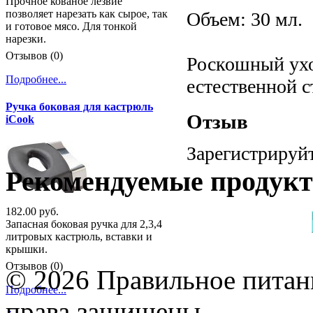
Прочное кованое лезвие
позволяет нарезать как сырое, так
Объем: 30 мл.
и готовое мясо. Для тонкой
нарезки.
Отзывов (0)
Роскошный ухо
Подробнее...
естественной 
Ручка боковая для кастрюль
Отзыв
iCook
Зарегистрируйт
Рекомендуемые продук
182.00 руб.
Запасная боковая ручка для 2,3,4
литровых кастрюль, вставки и
крышки.
Отзывов (0)
© 2026 Правильное питани
Подробнее...
права защищены.