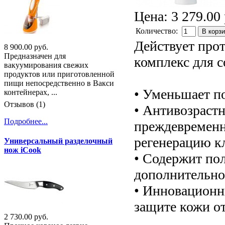
Цена:
3 279.00 
Количество:
В корз
Действует про
8 900.00 руб.
Предназначен для
комплекс для 
вакуумирования свежих
продуктов или приготовленной
пищи непосредственно в Вакси
• Уменьшает п
контейнерах, ...
Отзывов (1)
• Антивозраст
Подробнее...
преждевременн
регенерацию к
Универсальный разделочный
нож iCook
• Содержит по
дополнительно
• Инновационн
защите кожи о
2 730.00 руб.