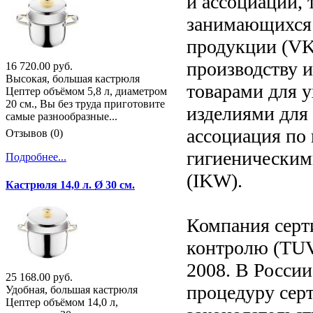
и ассоциаций, 
занимающихся 
продукции (VK
производству 
16 720.00 руб.
Высокая, большая кастрюля
товарами для 
Цептер объёмом 5,8 л, диаметром
20 см., Вы без труда приготовите
изделиями для
самые разнообразные...
ассоциация по
Отзывов (0)
гигиенически
Подробнее...
(IKW).
Кастрюля 14,0 л. Ø 30 см.
Компания серт
контролю (TUV)
2008. В Росси
25 168.00 руб.
процедуру серт
Удобная, большая кастрюля
Цептер объёмом 14,0 л,