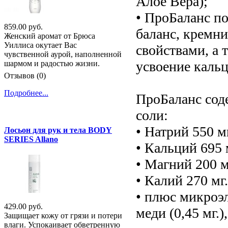
Алое Вера);
• ПроБаланс п
859.00 руб.
баланс, кремн
Женский аромат от Брюса
Уиллиса окутает Вас
свойствами, а 
чувственной аурой, наполненной
усвоение кальц
шармом и радостью жизни.
Отзывов (0)
Подробнее...
ПроБаланс сод
соли:
• Натрий 550 мг
Лосьон для рук и тела BODY
SERIES Allano
• Кальций 695 м
• Магний 200 мг
• Калий 270 мг.
• плюс микроэл
429.00 руб.
меди (0,45 мг.)
Защищает кожу от грязи и потери
влаги. Успокаивает обветренную