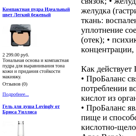
связок; • желу
желудка (гастр
Компактная пудра Идеальный
цвет Легкий бежевый
ткань: воспале
уплотнение со
(отек); • психи
концентрации,
2 299.00 руб.
Тональная основа и компактная
пудра для выравнивания тона
Как действует
кожи и придания стойкости
• ПроБаланс св
макияжу.
Отзывов (0)
потреблении во
Подробнее...
кислот из орга
• ПроБаланс яв
Гель для душа Lovingly от
Брюса Уиллиса
пище и способ
кислотно-щело