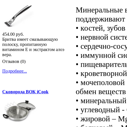
Минеральные в
поддерживают 
• костей, зубо
454.00 руб.
• нервной сист
Бритва имеет смазывающую
• сердечно-сос
полоску, пропитанную
витамином Е и экстрактом алоэ
• иммунной си
вера.
Отзывов (0)
• пищеваритель
Подробнее...
• кроветворной
• мочеполовой 
обмен веществ 
Сковорода ВОК iCook
• минеральный 
• углеводный -
• жировой – Mg