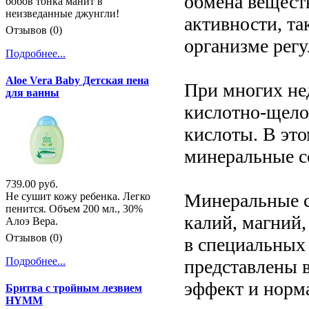
обмена вещест
бобов тонка манит в
неизведанные джунгли!
активности, та
Отзывов (0)
организме рег
Подробнее...
Aloe Vera Baby Детская пена
При многих не
для ванны
кислотно-щело
кислоты. В эт
минеральные со
739.00 руб.
Минеральные с
Не сушит кожу ребенка. Легко
пенится. Объем 200 мл., 30%
калий, магний,
Алоэ Вера.
Отзывов (0)
в специальных 
Подробнее...
представлены 
эффект и норм
Бритва с тройным лезвием
HYMM