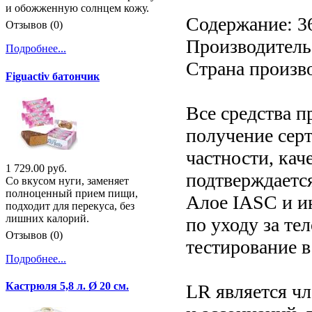
и обожженную солнцем кожу.
Содержание: 36
Отзывов (0)
Производитель:
Подробнее...
Страна произв
Figuactiv батончик
Все средства п
получение серт
частности, кач
1 729.00 руб.
подтверждаетс
Со вкусом нуги, заменяет
полноценный прием пищи,
Алое IASC и ин
подходит для перекуса, без
лишних калорий.
по уходу за те
Отзывов (0)
тестирование в
Подробнее...
Кастрюля 5,8 л. Ø 20 см.
LR является ч