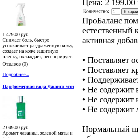
Цена:
2 199.00 
Количество:
В корз
ПроБаланс пом
естественный 
1 479.00 руб.
активная добав
Снимает боль, быстро
успокаивает раздраженную кожу,
создает на коже защитную
пленку, охлаждает, регенерирует.
• Поставляет 
Отзывов (0)
• Поставляет 
Подробнее...
• Поддерживае
Парфюмерная вода Джангл мэн
• Не содержит
• Не содержит 
• Не содержит 
Нормальный ще
2 049.00 руб.
Аромат лаванды, зеленой мяты и