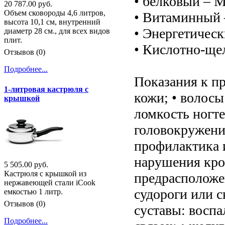
• белковый – M
20 787.00 руб.
Объем сковороды 4,6 литров,
• Витаминный –
высота 10,1 см, внутренний
• Энергетическ
диаметр 28 см., для всех видов
плит.
• Кислотно-щел
Отзывов (0)
Подробнее...
Показания к п
1-литровая кастрюля с
кожи; • волосы
крышкой
ломкость ногте
головокружение
профилактика и
нарушения кров
5 505.00 руб.
Кастрюля c крышкой из
предрасположен
нержавеющей стали iCook
судороги или с
емкостью 1 литр.
Отзывов (0)
суставы: воспа
Подробнее...