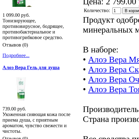
Цена:
2 799.00 
Количество:
В корз
1 099.00 руб.
Продукт одобр
Тонизирующее,
противовирусное, бодрящее,
минеральных м
противобактериальное и
противогрибковое средство.
Отзывов (0)
В наборе:
Подробнее...
•
Алоэ Вера М
•
Алоэ Вера Ск
Алоэ Вера Гель для душа
•
Алоэ Вера О
•
Алоэ Вера То
Производитель:
739.00 руб.
Ухоженная сияющая кожа после
Страна произв
приема душа, с приятным
ароматом, чувство свежести и
чистоты.
Все средства п
Отзывов (0)