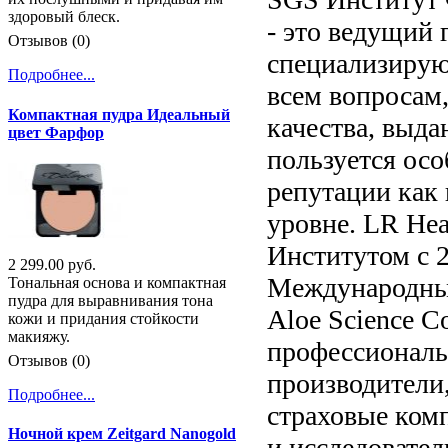
здоровый блеск.
- это ведущий
Отзывов (0)
специализирую
Подробнее...
всем вопросам,
Компактная пудра Идеальный
качества, выд
цвет Фарфор
пользуется ос
репутации как
уровне. LR Hea
Институтом с 2
2 299.00 руб.
Международный 
Тональная основа и компактная
пудра для выравнивания тона
Aloe Science C
кожи и придания стойкости
макияжу.
профессиональн
Отзывов (0)
производители
Подробнее...
страховые комп
Ночной крем Zeitgard Nanogold
и исследовател