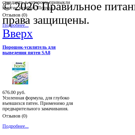
стандарта, к которому привыкли
© 2026 Правильное питани
многие хозяйки. Подход...
Отзывов (0)
права защищены.
Подробнее...
Вверх
Порошок-усилитель для
выведения пятен SA8
676.00 руб.
Усиленная формула, для глубоко
въевшихся пятен. Применимо для
предварительного замачивания.
Отзывов (0)
Подробнее...