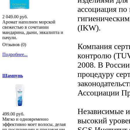
ассоциация по
гигиенически
2 049.00 руб.
Аромат наполнен морской
(IKW).
свежестью в сочетании
мандарина, дыни, эвкалипта и
пачули.
Компания серт
Отзывов (0)
контролю (TUV)
Подробнее...
2008. В Росси
процедуру серт
Шампунь
законодательс
Ассоциации П
Независимые и
499.00 руб.
высокий урове
Мягко и одновременно
эффективно моет волосы, делая
SGS Институт 
их послушными и придавая им