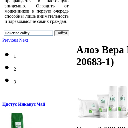
превращается в настоящую
эпидемию. Оградить от
мошенников в первую очередь
способны лишь внимательность
и здравомыслие самих граждан.
Previous
Next
Алоэ Вера
1
20683-1
)
2
3
Цистус Инканус Чай