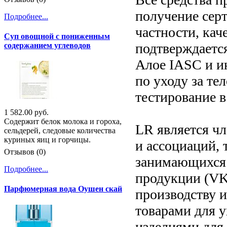
получение серт
Подробнее...
частности, кач
Суп овощной с пониженным
подтверждаетс
содержанием углеводов
Алое IASC и ин
по уходу за те
тестирование в
1 582.00 руб.
Содержит белок молока и гороха,
LR является ч
сельдерей, следовые количества
куриных яиц и горчицы.
и ассоциаций, 
Отзывов (0)
занимающихся 
Подробнее...
продукции (VK
Парфюмерная вода Оушен скай
производству 
товарами для 
изделиями для