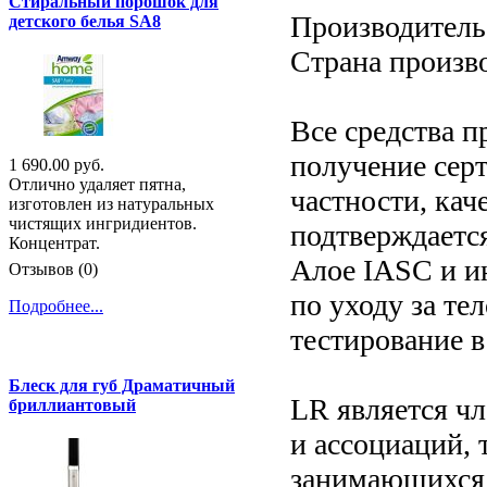
Стиральный порошок для
Производитель:
детского белья SA8
Страна произв
Все средства п
получение серт
1 690.00 руб.
Отлично удаляет пятна,
частности, кач
изготовлен из натуральных
чистящих ингридиентов.
подтверждаетс
Концентрат.
Алое IASC и ин
Отзывов (0)
по уходу за те
Подробнее...
тестирование в
Блеск для губ Драматичный
LR является ч
бриллиантовый
и ассоциаций, 
занимающихся 