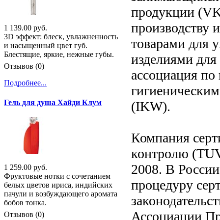
продукции (VK
производству 
1 139.00 руб.
3D эффект: блеск, увлажненность
товарами для 
и насыщенный цвет губ.
Блестящие, яркие, нежные губы.
изделиями для
Отзывов (0)
ассоциация по
Подробнее...
гигиенически
Гель для душа Хайди Клум
(IKW).
Компания серт
контролю (TUV)
2008. В Росси
1 259.00 руб.
Фруктовые нотки с сочетанием
процедуру серт
белых цветов ириса, индийских
пачули и возбуждающего аромата
законодательс
бобов тонка.
Ассоциации П
Отзывов (0)