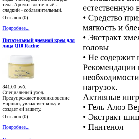
тела. Аромат восточный -
естественную 
сладкий - соблазнительный.
• Средство при
Отзывов (0)
мягкость и бле
Подробнее...
• Экстракт хме
Питательный дневной крем для
головы
лица Q10 Racine
• Не содержит
Рекомендации 
необходимости
нагрузок.
841.00 руб.
Специальный уход.
Активные ингр
Предупреждает возникновение
морщин, увлажняет кожу и
• Гель Алоэ В
создает ей защиту.
• Экстракт ши
Отзывов (0)
• Пантенол
Подробнее...