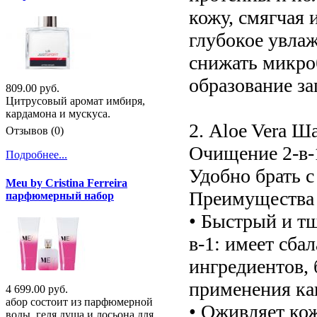
кожу, смягчая 
глубокое увла
снижать микро
образование за
809.00 руб.
Цитрусовый аромат имбиря,
кардамона и мускуса.
2. Aloe Vera Ш
Отзывов (0)
Очищение 2-в-1
Подробнее...
Удобно брать с
Meu by Cristina Ferreira
Преимущества 
парфюмерный набор
• Быстрый и тщ
в-1: имеет сб
ингредиентов, 
применения как
4 699.00 руб.
абор состоит из парфюмерной
• Оживляет ко
воды, геля душа и лосьона для