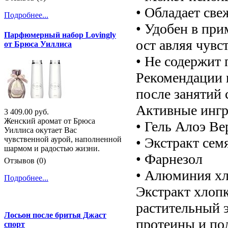
• Обладает св
Подробнее...
• Удобен в при
Парфюмерный набор Lovingly
ост авляя чувс
от Брюса Уиллиса
• Не содержит 
Рекомендации 
после занятий 
Активные ингр
3 409.00 руб.
Женский аромат от Брюса
• Гель Алоэ В
Уиллиса окутает Вас
• Экстракт сем
чувственной аурой, наполненной
шармом и радостью жизни.
• Фарнезол
Отзывов (0)
• Алюминия хл
Подробнее...
Экстракт хлоп
растительный 
Лосьон после бритья Джаст
протеины и по
спорт