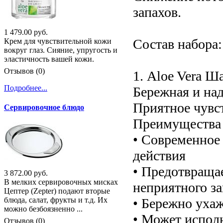
запахов.
1 479.00 руб.
Состав набора:
Крем для чувствительной кожи
вокруг глаз. Сияние, упругость и
эластичность вашей кожи.
Отзывов (0)
1. Aloe Vera Ш
Подробнее...
Бережная и над
Приятное чувст
Сервировочное блюдо
Преимущества 
• Современное
действия
• Предотвраща
3 872.00 руб.
В мелких сервировочных мисках
неприятного за
Цептер (Zepter) подают вторые
• Бережно ухаж
блюда, салат, фрукты и т.д. Их
можно безбоязненно ...
• Может исполь
Отзывов (0)