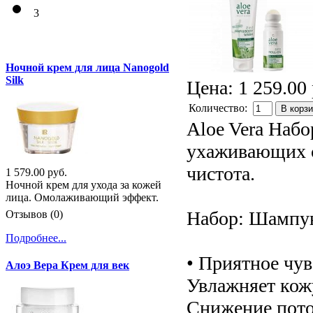
3
Ночной крем для лица Nanogold
Silk
Цена:
1 259.00 
Количество:
В корз
Aloe Vera Наб
ухаживающих с
чистота.
1 579.00 руб.
Ночной крем для ухода за кожей
лица. Омолаживающий эффект.
Набор: Шампун
Отзывов (0)
Подробнее...
• Приятное чув
Алоэ Вера Крем для век
Увлажняет кожу
Снижение пото