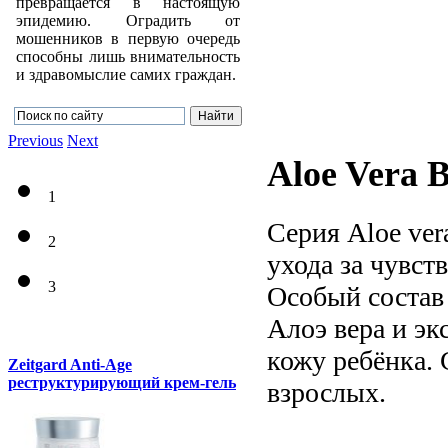
превращается в настоящую
эпидемию. Оградить от
мошенников в первую очередь
способны лишь внимательность
и здравомыслие самих граждан.
Previous
Next
Aloe Vera 
1
Серия Aloe ver
2
ухода за чувст
3
Особый состав
Алоэ вера и эк
кожу ребёнка. 
Zeitgard Anti-Age
реструктурирующий крем-гель
взрослых.