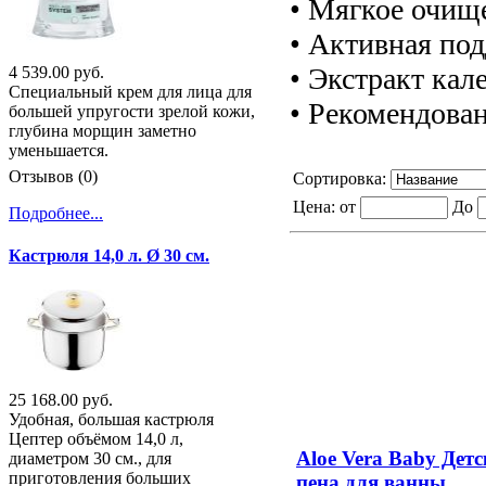
• Мягкое очище
• Активная под
• Экстракт ка
4 539.00 руб.
Специальный крем для лица для
• Рекомендован
большей упругости зрелой кожи,
глубина морщин заметно
уменьшается.
Отзывов (0)
Сортировка:
Цена:
от
До
Подробнее...
Кастрюля 14,0 л. Ø 30 см.
25 168.00 руб.
Удобная, большая кастрюля
Цептер объёмом 14,0 л,
Aloe Vera Baby Дет
диаметром 30 см., для
приготовления больших
пена для ванны