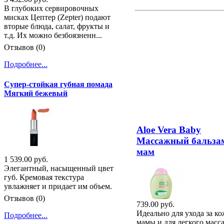
В глубоких сервировочных
мисках Цептер (Zepter) подают
вторые блюда, салат, фрукты и
т.д. Их можно безбоязненн...
Отзывов (0)
Подробнее...
Супер-стойкая губная помада
Мягкий бежевый
Aloe Vera Baby
Массажный бальза
мам
1 539.00 руб.
Элегантный, насыщенный цвет
губ. Кремовая текстура
увлажняет и придает им объем.
Отзывов (0)
739.00 руб.
Идеально для ухода за к
Подробнее...
мамы и для легкого масс