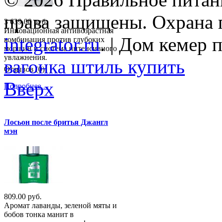
права защищены. Охрана 
3 639.00 руб.
Инновационная антивозрастная
integrator.ru
. | Дом кемер
комбинация против глубоких
морщин и система интенсивного
увлажнения.
вагонка штиль купить
Отзывов (0)
Вверх
Подробнее...
Лосьон после бритья Джангл
мэн
809.00 руб.
Аромат лаванды, зеленой мяты и
бобов тонка манит в